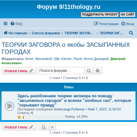
Форум 9/11thology.ru
ПОДДЕРЖАТЬ ПРОЕКТ
НА САЙТ
FAQ
Регистрация
Вход
П
На главную
Список форумов
ТЕОРИИ ЗАГОВОРА (не связанные с 9/11)
ТЕОРИИ ЗАГОВОРА о якобы ЗАСЫПАННЫХ ГОРОДАХ
о
ТЕОРИИ ЗАГОВОРА о якобы ЗАСЫПАННЫХ
и
ГОРОДАХ
с
Модераторы:
Itsme
,
AlexanderK
,
Ellis Gloster
,
Pavel
,
Антон Донецкий
,
Дмитрий
к
Алексеевич
Поиск
Расширенный пои
Новая тема
1 тема • Страница
1
из
1
Темы
Здесь разоблачаем теорию заговора по поводу
"засыпанных городов" и всяких "злобных сил", которые
"скрывают правду"
Последнее сообщение
Александр Рубинов
«
Май 7, 2023, 11:50:03
Ответы:
6
Rating: 14.29%
Новая тема
1 тема • Страница
1
из
1