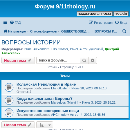
Форум 9/11thology.ru
ПОДДЕРЖАТЬ ПРОЕКТ
НА САЙТ
FAQ
Регистрация
Вход
П
На главную
Список форумов
ОБЩЕСТВОВЕДЕНИЕ и РЕЛИГИЯ
ВОПРОСЫ ИСТОРИИ
о
ВОПРОСЫ ИСТОРИИ
и
Модераторы:
Itsme
,
AlexanderK
,
Ellis Gloster
,
Pavel
,
Антон Донецкий
,
Дмитрий
с
Алексеевич
к
Поиск
Расширенный пои
Новая тема
3 темы • Страница
1
из
1
Темы
Исламская Революция в Иране
Последнее сообщение
Ellis Gloster
«
Июль 28, 2023, 00:16:13
Ответы:
2
Когда начался закат Европы?
Последнее сообщение
Marvelous (Marvin)
«
Июль 3, 2023, 20:18:21
Искусственно состаренные вещи
Последнее сообщение
AHCImode
«
Август 4, 2022, 13:48:36
Новая тема
3 темы • Страница
1
из
1