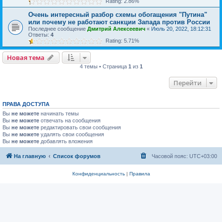
Rating: 2.86%
Очень интересный разбор схемы обогащения "Путина"
или почему не работают санкции Запада против России
Последнее сообщение
Дмитрий Алексеевич
«
Июль 20, 2022, 18:12:31
Ответы:
4
Rating: 5.71%
Новая тема
4 темы • Страница
1
из
1
Перейти
ПРАВА ДОСТУПА
Вы
не можете
начинать темы
Вы
не можете
отвечать на сообщения
Вы
не можете
редактировать свои сообщения
Вы
не можете
удалять свои сообщения
Вы
не можете
добавлять вложения
На главную
Список форумов
Часовой пояс:
UTC+03:00
Конфиденциальность
|
Правила