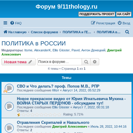
Форум 9/11thology.ru
ПОДДЕРЖАТЬ ПРОЕКТ
НА САЙТ
FAQ
Регистрация
Вход
П
На главную
Список форумов
ПОЛИТИКА и ГЕОПОЛИТИКА
ПОЛИТИКА в РОССИИ
о
ПОЛИТИКА в РОССИИ
и
Модераторы:
Itsme
,
AlexanderK
,
Ellis Gloster
,
Pavel
,
Антон Донецкий
,
Дмитрий
с
Алексеевич
к
Поиск
Расширенный пои
Новая тема
4 темы • Страница
1
из
1
Темы
СВО и Что делать? проф. Попов М.В., РПР
Последнее сообщение
ККот
«
Август 14, 2022, 05:52:29
Новое прекрасное видео от Юрия Игнатьевича Мухина -
ВОЙНА СТАРЫХ ПЕРДУНОВ - обсуждаем тут!
Последнее сообщение
Ellis Gloster
«
Август 7, 2022, 00:31:18
Ответы:
4
Rating: 5.71%
Отравления Скрипалей и Навального
Последнее сообщение
Дмитрий Алексеевич
«
Июль 28, 2022, 10:44:16
Ответы:
2