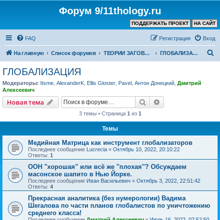
Форум 9/11thology.ru
ПОДДЕРЖАТЬ ПРОЕКТ
НА САЙТ
FAQ
Регистрация
Вход
П
На главную
Список форумов
ТЕОРИИ ЗАГОВОРА (не связанные с 9/11)
ГЛОБАЛИЗАЦИЯ
о
ГЛОБАЛИЗАЦИЯ
и
Модераторы:
Itsme
,
AlexanderK
,
Ellis Gloster
,
Pavel
,
Антон Донецкий
,
Дмитрий
с
Алексеевич
к
Поиск
Расширенный пои
Новая тема
3 темы • Страница
1
из
1
Темы
Медийная Матрица как инструмент глобализаторов
Последнее сообщение
Lucrecia
«
Октябрь 10, 2022, 20:10:22
Ответы:
1
ООН "хорошая" или всё же "плохая"? Обсуждаем
масонское шапито в Нью Йорке.
Последнее сообщение
Иван Васильевич
«
Октябрь 3, 2022, 22:51:42
Ответы:
4
Прекрасная аналитика (без нумерологии) Вадима
Шегалова по части планов глобалистов по уничтожению
среднего класса!
Последнее сообщение
Дмитрий Алексеевич
«
Июль 16, 2022, 07:52:50