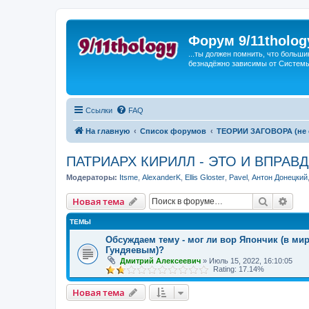
Форум 9/11tholog
...ты должен помнить, что больши
безнадёжно зависимы от Системы, 
Ссылки
FAQ
На главную
Список форумов
ТЕОРИИ ЗАГОВОРА (не с
ПАТРИАРХ КИРИЛЛ - ЭТО И ВПРАВ
Модераторы:
Itsme
,
AlexanderK
,
Ellis Gloster
,
Pavel
,
Антон Донецкий
Поиск
Рас
Новая тема
ТЕМЫ
Обсуждаем тему - мог ли вор Япончик (в ми
Гундяевым)?
Дмитрий Алексеевич
»
Июль 15, 2022, 16:10:05
Rating: 17.14%
Новая тема