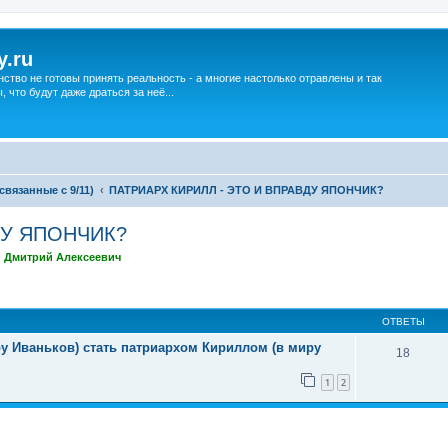
y.ru
нство не готовы принять реальность - а многие настолько отравлены и так
что будут даже драться за неё...
вязанные с 9/11)
ПАТРИАРХ КИРИЛЛ - ЭТО И ВПРАВДУ ЯПОНЧИК?
ДУ ЯПОНЧИК?
,
Дмитрий Алексеевич
ширенный поиск
ОТВЕТЫ
ру Иваньков) стать патриархом Кириллом (в миру
18
1
2