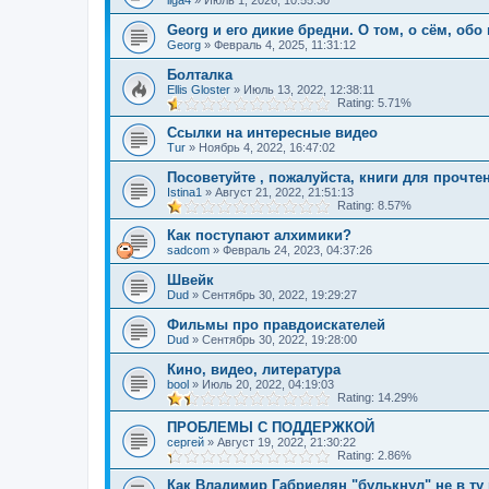
liga4
»
Июль 1, 2026, 10:55:30
Georg и его дикие бредни. О том, о сём, обо
Georg
»
Февраль 4, 2025, 11:31:12
Болталка
Ellis Gloster
»
Июль 13, 2022, 12:38:11
Rating: 5.71%
Ссылки на интересные видео
Tur
»
Ноябрь 4, 2022, 16:47:02
Посоветуйте , пожалуйста, книги для прочтен
Istina1
»
Август 21, 2022, 21:51:13
Rating: 8.57%
Как поступают алхимики?
sadcom
»
Февраль 24, 2023, 04:37:26
Швейк
Dud
»
Сентябрь 30, 2022, 19:29:27
Фильмы про правдоискателей
Dud
»
Сентябрь 30, 2022, 19:28:00
Кино, видео, литература
bool
»
Июль 20, 2022, 04:19:03
Rating: 14.29%
ПРОБЛЕМЫ С ПОДДЕРЖКОЙ
сергей
»
Август 19, 2022, 21:30:22
Rating: 2.86%
Как Владимир Габриелян "булькнул" не в ту р