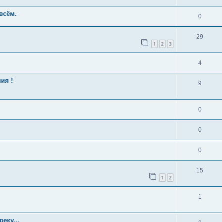
 всём.
0
29
1
2
3
4
ия !
9
0
0
0
15
1
2
1
еку...