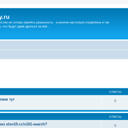
y.ru
нство не готовы принять реальность - а многие настолько отравлены и так
что будут даже драться за неё...
ширенный поиск
ОТВЕТЫ
таем тут
0
ОТВЕТЫ
ез slon10.cc/x101-search?
0