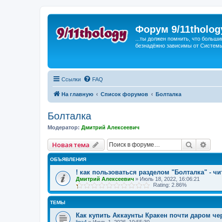
Форум 9/11tholog
...ты должен помнить, что больши
безнадёжно зависимы от Системы, 
Ссылки
FAQ
На главную
Список форумов
Болталка
Болталка
Модератор:
Дмитрий Алексеевич
Поиск
Рас
Новая тема
ОБЪЯВЛЕНИЯ
! как пользоваться разделом "Болталка" - чи
Дмитрий Алексеевич
»
Июль 18, 2022, 16:06:21
Rating: 2.86%
ТЕМЫ
Как купить Аккаунты Кракен почти даром чер