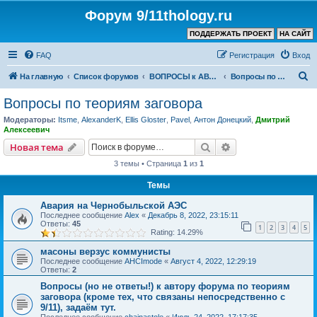
Форум 9/11thology.ru
ПОДДЕРЖАТЬ ПРОЕКТ
НА САЙТ
FAQ
Регистрация
Вход
П
На главную
Список форумов
ВОПРОСЫ к АВТОРУ КАНАЛА и ХОЗЯИНУ ФОРУМА
Вопросы по теориям заговора
о
Вопросы по теориям заговора
и
Модераторы:
Itsme
,
AlexanderK
,
Ellis Gloster
,
Pavel
,
Антон Донецкий
,
Дмитрий
с
Алексеевич
к
Поиск
Расширенный пои
Новая тема
3 темы • Страница
1
из
1
Темы
Авария на Чернобыльской АЭС
Последнее сообщение
Аlex
«
Декабрь 8, 2022, 23:15:11
Ответы:
45
1
2
3
4
5
Rating: 14.29%
масоны верзус коммунисты
Последнее сообщение
AHCImode
«
Август 4, 2022, 12:29:19
Ответы:
2
Вопросы (но не ответы!) к автору форума по теориям
заговора (кроме тех, что связаны непосредственно с
9/11), задаём тут.
Последнее сообщение
chainastole
«
Июль 24, 2022, 17:17:35