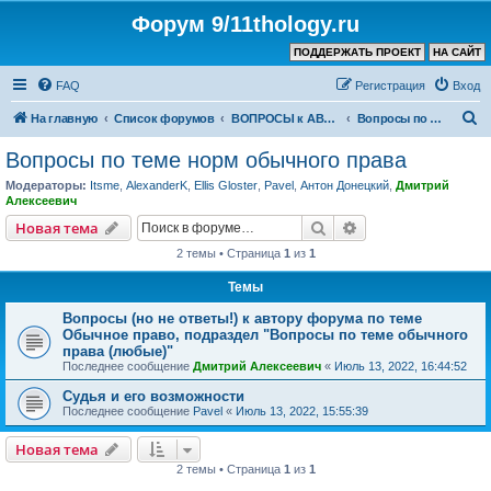
Форум 9/11thology.ru
ПОДДЕРЖАТЬ ПРОЕКТ
НА САЙТ
FAQ
Регистрация
Вход
П
На главную
Список форумов
ВОПРОСЫ к АВТОРУ КАНАЛА и ХОЗЯИНУ ФОРУМА
Вопросы по теме норм обычного права
о
Вопросы по теме норм обычного права
и
Модераторы:
Itsme
,
AlexanderK
,
Ellis Gloster
,
Pavel
,
Антон Донецкий
,
Дмитрий
с
Алексеевич
к
Поиск
Расширенный пои
Новая тема
2 темы • Страница
1
из
1
Темы
Вопросы (но не ответы!) к автору форума по теме
Обычное право, подраздел "Вопросы по теме обычного
права (любые)"
Последнее сообщение
Дмитрий Алексеевич
«
Июль 13, 2022, 16:44:52
Судья и его возможности
Последнее сообщение
Pavel
«
Июль 13, 2022, 15:55:39
Новая тема
2 темы • Страница
1
из
1