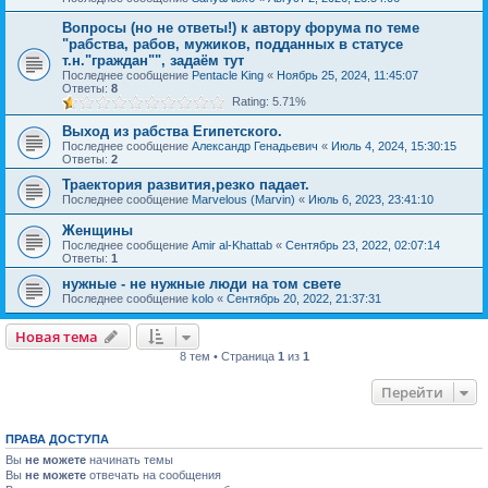
Вопросы (но не ответы!) к автору форума по теме
"рабства, рабов, мужиков, подданных в статусе
т.н."граждан"", задаём тут
Последнее сообщение
Pentacle King
«
Ноябрь 25, 2024, 11:45:07
Ответы:
8
Rating: 5.71%
Выход из рабства Египетского.
Последнее сообщение
Александр Генадьевич
«
Июль 4, 2024, 15:30:15
Ответы:
2
Траектория развития,резко падает.
Последнее сообщение
Marvelous (Marvin)
«
Июль 6, 2023, 23:41:10
Женщины
Последнее сообщение
Amir al-Khattab
«
Сентябрь 23, 2022, 02:07:14
Ответы:
1
нужные - не нужные люди на том свете
Последнее сообщение
kolo
«
Сентябрь 20, 2022, 21:37:31
Новая тема
8 тем • Страница
1
из
1
Перейти
ПРАВА ДОСТУПА
Вы
не можете
начинать темы
Вы
не можете
отвечать на сообщения