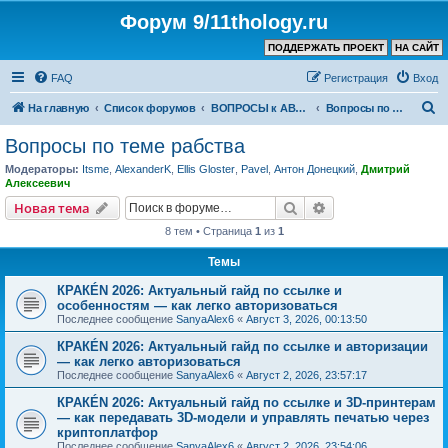
Форум 9/11thology.ru
ПОДДЕРЖАТЬ ПРОЕКТ
НА САЙТ
FAQ
Регистрация
Вход
П
На главную
Список форумов
ВОПРОСЫ к АВТОРУ КАНАЛА и ХОЗЯИНУ ФОРУМА
Вопросы по теме рабства
о
Вопросы по теме рабства
и
Модераторы:
Itsme
,
AlexanderK
,
Ellis Gloster
,
Pavel
,
Антон Донецкий
,
Дмитрий
с
Алексеевич
к
Поиск
Расширенный пои
Новая тема
8 тем • Страница
1
из
1
Темы
КРАКÉN 2026: Актуальный гайд по ссылке и
особенностям — как легко авторизоваться
Последнее сообщение
SanyaAlex6
«
Август 3, 2026, 00:13:50
КРАКÉN 2026: Актуальный гайд по ссылке и авторизации
— как легко авторизоваться
Последнее сообщение
SanyaAlex6
«
Август 2, 2026, 23:57:17
КРАКÉN 2026: Актуальный гайд по ссылке и 3D-принтерам
— как передавать 3D-модели и управлять печатью через
криптоплатфор
Последнее сообщение
SanyaAlex6
«
Август 2, 2026, 23:54:06