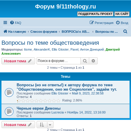
Форум 9/11thology.ru
ПОДДЕРЖАТЬ ПРОЕКТ
НА САЙТ
FAQ
Регистрация
Вход
П
На главную
Список форумов
ВОПРОСЫ к АВТОРУ КАНАЛА и ХОЗЯИНУ ФОРУМА
Вопросы по теме обществоведения
о
Вопросы по теме обществоведения
и
Модераторы:
Itsme
,
AlexanderK
,
Ellis Gloster
,
Pavel
,
Антон Донецкий
,
Дмитрий
с
Алексеевич
к
Поиск
Расширенный пои
Новая тема
2 темы • Страница
1
из
1
Темы
Вопросы (но не ответы!) к автору форума по теме
"Обществоведение, оно же Социология", задаём тут.
Последнее сообщение
Ellis Gloster
«
Май 9, 2023, 22:38:58
Ответы:
4
Rating: 2.86%
Черные евреи Димоны
Последнее сообщение
Lucrecia
«
Ноябрь 14, 2022, 13:16:00
Ответы:
1
Новая тема
2 темы • Страница
1
из
1