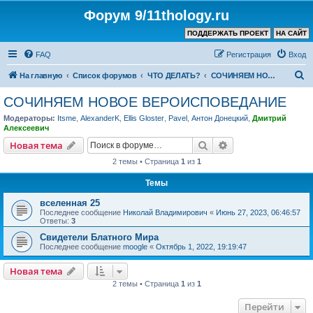
Форум 9/11thology.ru
ПОДДЕРЖАТЬ ПРОЕКТ
НА САЙТ
FAQ
Регистрация
Вход
П
На главную
Список форумов
ЧТО ДЕЛАТЬ?
СОЧИНЯЕМ НОВОЕ ВЕРОИСПОВЕДАНИЕ
о
СОЧИНЯЕМ НОВОЕ ВЕРОИСПОВЕДАНИЕ
и
Модераторы:
Itsme
,
AlexanderK
,
Ellis Gloster
,
Pavel
,
Антон Донецкий
,
Дмитрий
с
Алексеевич
к
Поиск
Расширенный пои
Новая тема
2 темы • Страница
1
из
1
Темы
вселенная 25
Последнее сообщение
Николай Владимирович
«
Июнь 27, 2023, 06:46:57
Ответы:
3
Свидетели Блатного Мира
Последнее сообщение
moogle
«
Октябрь 1, 2022, 19:19:47
Новая тема
2 темы • Страница
1
из
1
Перейти