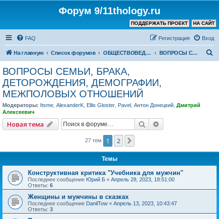
Форум 9/11thology.ru
ПОДДЕРЖАТЬ ПРОЕКТ
НА САЙТ
FAQ
Регистрация
Вход
П
На главную
Список форумов
ОБЩЕСТВОВЕДЕНИЕ и РЕЛИГИЯ
ВОПРОСЫ СЕМЬИ, БРАКА, ДЕТОРОЖДЕНИЯ, ДЕМОГРАФИИ, МЕЖПОЛОВЫХ ОТНОШЕНИЙ
о
ВОПРОСЫ СЕМЬИ, БРАКА,
и
ДЕТОРОЖДЕНИЯ, ДЕМОГРАФИИ,
с
МЕЖПОЛОВЫХ ОТНОШЕНИЙ
к
Модераторы:
Itsme
,
AlexanderK
,
Ellis Gloster
,
Pavel
,
Антон Донецкий
,
Дмитрий
Алексеевич
Поиск
Расширенный пои
Новая тема
1
2
След.
27 тем
Темы
Конструктивная критика "Учебника для мужчин"
Последнее сообщение
Юрий Б
«
Апрель 28, 2023, 18:51:00
Ответы:
6
Женщины и мужчины в сказках
Последнее сообщение
DanilTow
«
Апрель 13, 2023, 10:43:47
Ответы:
3