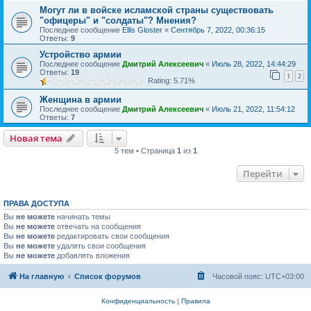
Могут ли в войске исламской страны существовать
"офицеры" и "солдаты"? Мнения?
Последнее сообщение
Ellis Gloster
«
Сентябрь 7, 2022, 00:36:15
Ответы:
9
Устройство армии
Последнее сообщение
Дмитрий Алексеевич
«
Июль 28, 2022, 14:44:29
Ответы:
19
1
2
Rating: 5.71%
Женщина в армии
Последнее сообщение
Дмитрий Алексеевич
«
Июль 21, 2022, 11:54:12
Ответы:
7
Новая тема
5 тем • Страница
1
из
1
Перейти
ПРАВА ДОСТУПА
Вы
не можете
начинать темы
Вы
не можете
отвечать на сообщения
Вы
не можете
редактировать свои сообщения
Вы
не можете
удалять свои сообщения
Вы
не можете
добавлять вложения
На главную
Список форумов
Часовой пояс:
UTC+03:00
Конфиденциальность
|
Правила