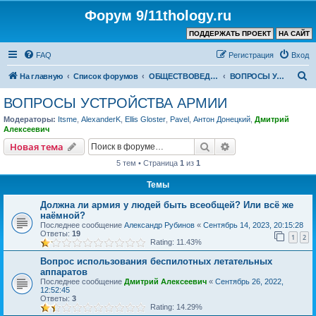
Форум 9/11thology.ru
ПОДДЕРЖАТЬ ПРОЕКТ
НА САЙТ
FAQ
Регистрация
Вход
П
На главную
Список форумов
ОБЩЕСТВОВЕДЕНИЕ и РЕЛИГИЯ
ВОПРОСЫ УСТРОЙСТВА АРМИИ
о
ВОПРОСЫ УСТРОЙСТВА АРМИИ
и
Модераторы:
Itsme
,
AlexanderK
,
Ellis Gloster
,
Pavel
,
Антон Донецкий
,
Дмитрий
с
Алексеевич
к
Поиск
Расширенный пои
Новая тема
5 тем • Страница
1
из
1
Темы
Должна ли армия у людей быть всеобщей? Или всё же
наёмной?
Последнее сообщение
Александр Рубинов
«
Сентябрь 14, 2023, 20:15:28
Ответы:
19
1
2
Rating: 11.43%
Вопрос использования беспилотных летательных
аппаратов
Последнее сообщение
Дмитрий Алексеевич
«
Сентябрь 26, 2022,
12:52:45
Ответы:
3
Rating: 14.29%