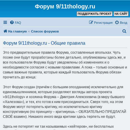
Форум 9/11thology.ru
ПОДДЕРЖАТЬ ПРОЕКТ
НА САЙТ
FAQ
Регистрация
Вход
П
На главную
Список форумов
о
Форум 9/11thology.ru - Общие правила
и
с
Это предварительные правила Форума, составленные впопыхах. Чуть
позже они будут проработаны более детально, опубликованы здесь же, и
к
все пользователи Форума будут уведомлены об изменениях и о
необходимости согласия с новыми правилами. А пока – только основные и
самые важные правила, которые каждый пользователь Форума обязан
прочитать до конца:
Этот Форум создан (причём с большим опозданием) исключительно для
единомышленников, которые разделяют взгляды автора проекта
«9/11thology» и хозяина Форума – Дмитрия Алексеевича (в миру бывшего
«Халезова»), и тех, кто готов к ним присоединиться. Сверх того, на этом
Форуме могут потерпеть критику, но исключительно критику
конструктивную (по принципу – критикуешь – ОБЯЗАТЕЛЬНО ПРЕДЛАГАЙ
СВОЁ взамен). Никакого иного вида критики здесь терпеть не будут.
Здесь не потерпят ни так называемых «хейтеров», ни бесплатных