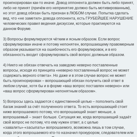
проигнорирован как-то иначе. Довод оппонента должен быть либо принят,
либо не принят (причём его непринятие должно быть мотивированным),
но этот довод обязан быть признан в ЛЮБОМ случае. Попытка сделать
вид, что «не заметил» довода оппонента, есть ГРУБЕЙШЕЕ НАРУШЕНИЕ
человеческих правил ведения дискуссии, которые практикуются на
данном Форуме.
3) Вопросы формулируются чётким и ясным образом. Если вопрос
сформулирован иначе и потому непонятен, вопрошающему правомерным
образом указывается на ошибочность его формулировок, и в его
обязанность входит сформулировать свой вопрос должным образом.
4) Никто не обязан отвечать на заведомо неверно поставленные
вопросы, исходя из принципа «неверно поставленный вопрос не может
содержать верного ответа». Но даже и в этом случае вопрос не может
быть проигнорирован – вопрошающий обязан получить свой ответ в
любом случае, хотя бы и в форме «ваш вопрос поставлен неверно» или
«ваш вопрос сформулирован непонятным образом».
5) Вопросы здесь задаются с единственной целью – пополнить свой
багаж знаний за счёт полученного ответа. То есть вопрошающий стоит
ниже вопрошаемого потому, что вопрошающий знает меньше, а
вопрошаемый – знает больше. Ситуация же, когда вопрошающий задаёт
свой вопрос не потому, что ему нужен ответ, а с целью
«завалить»-«засыпать» вопрошаемого, возможна лишь в том случае,
когда этого вопрошаемого кто-то назначил прокурором, следователем или