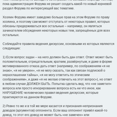
пока администрация Форума не решит создать какой-то новый корневой
раздел Форума по интересующей вас тематике.
Хозяин Форума имеет заведомо больше прав на этом Форуме по праву
хозяина, и поэтому сам может отступать от некоторых правил, которых
обязаны придерживаться все остальные – например, он являться
зачинателем обсуждения некоторых новых тем, запрещённых для всех
остальных.
Соблюдайте правила ведения дискуссии, основными из которых являются
следующие:
1) Если вопрос задан – на него должен быть дан ответ. Ответ может быть
положительным, отрицательным, кратким, развёрнутым, и даже в форме
мотивированного отказа дать ответ (например, по соображениям «я не
знаю», «я не уверен», «я не могу сказать, так как связан подпиской о
неразглашении тайны», «я не могу ответить по этическим
соображениям», и даже «я не желаю отвечать на этот вопрос»), но ответ
в любом случае ДОЛЖЕН БЫТЬ. Попытка сделать вид, что «не заметил»
вопроса или просто игнорирование вопроса есть ни что иное, как
НАРУШЕНИЕ человеческих правил ведения дискуссии, которые
практикуются на данном Форуме.
2) Ровно то же и в той же мере касается и признания-непризнания
доводов (аргументов) оппонента. Если ваш оппонент привёл какой-то
довод, то этот его довод не может быть «не замечен» или