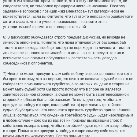
уж хотя бы экзаменатором. Помните, что вас тут ни экзаменатором, ни
следователем, ни тем более прокурором никто не назначал. Поэтому
задавание вопросов с позиции «экзаменатора» тут категорически не
приветствуется. Если вы считаете, что тут кто-то неправ или ошибается и
хотите сказать что-то умное и правильное – говорите это в
утвердительной форме, а не в вопросительной.
6) В дискуссиях обсуждается строго предмет дискуссии, но никогда не
личность оппонента. Помните, что люди отличаются от базарных баб
тем, что они никогда, вообще никогда не переходят на личности – им нет
до личности оппонента ни малейшего дела – их интересует только и
исключительно предмет обсуждения и состоятельность доводов
собеседников и оппонентов.
7) Никто не может присудить сам себе победу в споре с оппонентом хотя
бы просто потому, что во-первых, его никто не назначал судьей и никто не
собирается признавать его судейства, а во-вторых, он даже в теории не
может быть судьей хотя бы просто потому, что в споре он является
заинтересованной стороной, а судья не может быть заинтересованной
стороной и обязан быть нейтральным. То есть, для того, чтобы вам
присудили победу в споре, вам придётся: а) пригласить третейского
судью; б) убедить вашего оппонента признать судейство приглашённого
лица; в) согласиться, что суждение третейского судьи будет неоспоримым
в любом случае – кого бы из вас тот ни признал выигравшим спор; г)
собственно выиграть спор, чтобы третейский судья признал вашу победу
в споре. Попытка же присудить победу в споре самому себе является
ничем иным как «самосудом». Всегда помните это.