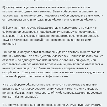
8) Культурные люди выражаются правильным русским языком и
исключительно цензурно и вежливо. Ваши собеседники и оппоненты
заслуживает уважительного отношения в любом случае, вне зависимости
от того, правы он или неправы и ошибаются они или не ошибаются.
9) Все участники Форума обращаются друг к другу строго на «вы» и с
соблюдением всех прочих подобающих культурному человеку правил
вежливости, включающих применение оборотов речи «будьте добры»,
«будьте любезны», «пожалуйста», «спасибо», «благодарю» и им
подобных.
10) Хозяина Форума зовут и во втором и даже в третьем лице только по
имени и отчеству – то есть Дмитрий Алексеевич. Попытка назвать его без
отчества – по одному только имени словно ребёнка или мужика, или
отозваться о нём без отчества в третьем лице, или попытка отозваться о
нём в третьем лице по его бывшей фамилии приравнивается к
оскорблению. Если у вас самих нет отчеств – это ваш личные трудности. У
хозяина Форума отчество есть. А фамилии - нет.
На этом форуме общаются исключительно на русском языке (вставки
цитат на других языках возможны при условии того, что они заведомо
понятны большинству пользователей, либо сопровождаются переводом
или хотя бы пояснением).
Т.н. «флуд», то есть беспричинное засорение Форума крупными кусками