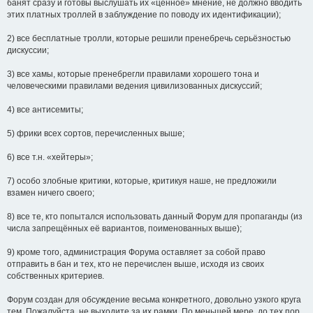
банят сразу и готовы выслушать их «ценное» мнение, не должно вводить
этих платных троллей в заблуждение по поводу их идентификации);
2) все бесплатные тролли, которые решили пренебречь серьёзностью
дискуссии;
3) все хамы, которые пренебрегли правилами хорошего тона и
человеческими правилами ведения цивилизованных дискуссий;
4) все антисемиты;
5) фрики всех сортов, перечисленных выше;
6) все т.н. «хейтеры»;
7) особо злобные критики, которые, критикуя наше, не предложили
взамен ничего своего;
8) все те, кто попытался использовать данный Форум для пропаганды (из
числа запрещённых её вариантов, поименованных выше);
9) кроме того, администрация Форума оставляет за собой право
отправить в бан и тех, кто не перечислен выше, исходя из своих
собственных критериев.
Форум создан для обсуждение весьма конкретного, довольно узкого круга
тем. Пожалуйста, не выходите за их рамки. По меньшей мере, до тех пор,