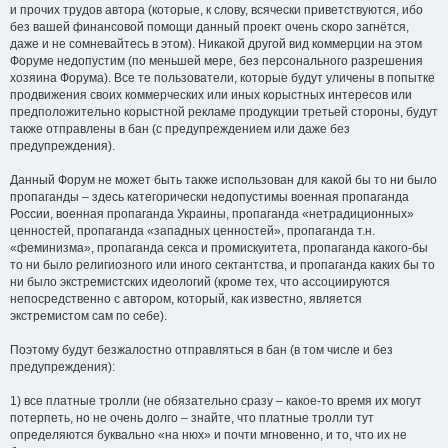
и прочих трудов автора (которые, к слову, всячески приветствуются, ибо
без вашей финансовой помощи данный проект очень скоро загнётся,
даже и не сомневайтесь в этом). Никакой другой вид коммерции на этом
Форуме недопустим (по меньшей мере, без персонального разрешения
хозяина Форума). Все те пользователи, которые будут уличены в попытке
продвижения своих коммерческих или иных корыстных интересов или
предположительно корыстной рекламе продукции третьей стороны, будут
также отправлены в бан (с предупреждением или даже без
предупреждения).
Данный Форум не может быть также использован для какой бы то ни было
пропаганды – здесь категорически недопустимы военная пропаганда
России, военная пропаганда Украины, пропаганда «нетрадиционных»
ценностей, пропаганда «западных ценностей», пропаганда т.н.
«феминизма», пропаганда секса и промискуитета, пропаганда какого-бы
то ни было религиозного или иного сектантства, и пропаганда каких бы то
ни было экстремистских идеологий (кроме тех, что ассоциируются
непосредственно с автором, который, как известно, является
экстремистом сам по себе).
Поэтому будут безжалостно отправляться в бан (в том числе и без
предупреждения):
1) все платные тролли (не обязательно сразу – какое-то время их могут
потерпеть, но не очень долго – знайте, что платные тролли тут
определяются буквально «на нюх» и почти мгновенно, и то, что их не