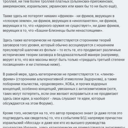
троллей, ни тем более троллей платных (ольгинских-пригожинских,
американских, израильских, украинских или каких бы то ни было ещё).
Также здесь не потерпят никаких «фриков» - ни фриков, верующих в
«плоскую землю», ни фриков, верующих в «инопланетян», ни фриков,
верующих в то, что «ядерного оружия не существует», ни даже фриков,
верующих в то, что «Башни-Близнецы были ненастоящими».
Здесь также категорически не приветствуются сторонники теорий
заговоров того уровня, который обычно ассоциируется с ношением
пресловутой шапочки из фольги – то есть те, кто продвигает различные
истерические теории заговора в бездоказательной манере (например,
верует в то, что все масоны могут быть только «тридцать третьей степени
посвящения» и ни степенью ниже).
В равной мере, здесь категорически не приветствуются т.н. «лингво-
фрики» (сторонники альтернативной этимологии Задорнова), а также
поборники язычества, «родноверия», КОБа, и прочих вздорных
концепций, особенно концепций, увязанных с антисемитизмом (хотя,
таких могут потерпеть, если они желают исправиться и не продвигают
здесь свои идеи, а наоборот - лишь слушают те идеи, которые
обсуждаются на этом Форуме).
Кроме того, несмотря на то, что автор прекрасно знает (и даже готов это
подтвердить как свидетель) то, что к событиям 9/11 напрямую причастен
израильский «Моссад» и даже кое-кто из высшего руководства
государства Израиль, здесь категорически не приветствуются антисемиты