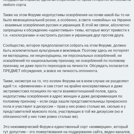
любого сорта.
Также на этом Форуме недопустимы оскорбления на почве какой-бы то ни
было межнациональной розни, а особенно, в свете «невойны» на Украине
- взаимные оскорбления русских и украинцев. В этой же связи, абсолютно
запрещены к обсуждению «щекотливые» темы, которые могут привести к
т.н. «хохлосрачам» и настроить русских и украинцев друг против друга.
Сообщество, которое предполагается собрать на этом Форуме, должно
быть исключительно культурным и вежливым. Поэтому здесь не потерпят
ни матерщины, ни нецензурщины, ни персональных оскорблений, ни
оскорблений по национальному признаку, ни оскорблений по половому
признаку, ни даже просто переходов на личности. Обсуждать полагается
ПРЕДМЕТ обсуждения, а вовсе не личность оппонента.
Также, несмотря на то, что хозяин Форума ни в коем случае не разделяет
идей т.н. «феминизма» и сам стоит на крайне консервативных и даже
экстремистских позициях по части взаимоотношений полов, здесь
недопустимы оскорбления в адрес женщин и даже дискриминация по
половому признаку – если сюда зашли представительницы прекрасного
пола и участвуют в дискуссии – прав у них ровно столько же, сколько и у
представителей мужского пола, участвующих в той же дискуссии (но и
обязанностей у них тоже ровно столько же).
Это некоммерческий Форум и единственный сорт «коммерции», который
тут допустим – это пожертвования на поддержание сайта, видео-каналов,