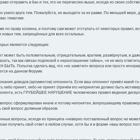
раво отправить в бан и тех, кто не перечислен выше, исходя из своих собств
о узкого круга тем. Пожалуйста, не выходите за их рамки. По меньшей мере, 
вас тематике.
е по праву хозяина, и поэтому сам может отступать от некоторых правил, к
 новых тем, запрещённых для всех остальных.
торых являются следующие:
твет может быть положительным, отрицательным, кратким, развёрнутым, и даж
казать, так как связан подпиской о неразглашении тайны», «я не могу ответи
ЖЕН БЫТЬ. Попытка сделать вид, что «не заметил» вопроса или просто игнор
уются на данном Форуме.
изнания доводов (аргументов) оппонента. Если ваш оппонент привёл какой-то 
ть либо принят, либо не принят (причём его непринятие должно быть мотиви
оппонента, есть ГРУБЕЙШЕЕ НАРУШЕНИЕ человеческих правил ведения дискусс
 вопрос сформулирован иначе и потому непонятен, вопрошающему правомер
ь свой вопрос должным образом.
енные вопросы, исходя из принципа «неверно поставленный вопрос не может 
ан получить свой ответ в любом случае, хотя бы и в форме «ваш вопрос по