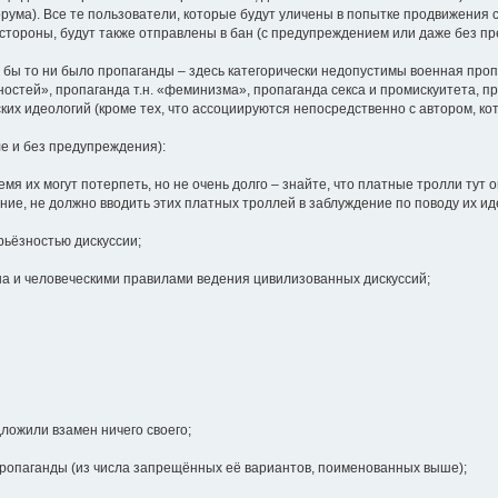
ума). Все те пользователи, которые будут уличены в попытке продвижения 
тороны, будут также отправлены в бан (с предупреждением или даже без п
 бы то ни было пропаганды – здесь категорически недопустимы военная проп
тей», пропаганда т.н. «феминизма», пропаганда секса и промискуитета, про
ских идеологий (кроме тех, что ассоциируются непосредственно с автором, кот
ле и без предупреждения):
емя их могут потерпеть, но не очень долго – знайте, что платные тролли тут 
ение, не должно вводить этих платных троллей в заблуждение по поводу их и
рьёзностью дискуссии;
на и человеческими правилами ведения цивилизованных дискуссий;
дложили взамен ничего своего;
 пропаганды (из числа запрещённых её вариантов, поименованных выше);