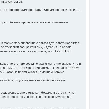
енных критериев.
до тех пор, пока администрация Форума не решит создать
оторых обязаны придерживаться все остальные –
е в форме мотивированного отказа дать ответ (например,
ть по этическим соображениям», и даже «я не желаю
ирование вопроса есть ни что иное, как НАРУШЕНИЕ
довод, то этот его довод не может быть «не замечен» или
рованным), но этот довод обязан быть признан в ЛЮБОМ
ии, которые практикуются на данном Форуме.
ным образом указывается на ошибочность его
содержать верного ответа». Но даже и в этом случае
ставлен неверно» или «ваш вопрос сформулирован