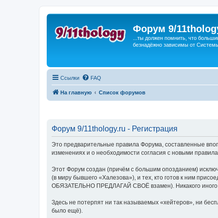
Форум 9/11tholog
...ты должен помнить, что больши
безнадёжно зависимы от Системы, 
Ссылки
FAQ
На главную
Список форумов
Форум 9/11thology.ru - Регистрация
Это предварительные правила Форума, составленные впопы
изменениях и о необходимости согласия с новыми правила
Этот Форум создан (причём с большим опозданием) исключ
(в миру бывшего «Халезова»), и тех, кто готов к ним присо
ОБЯЗАТЕЛЬНО ПРЕДЛАГАЙ СВОЁ взамен). Никакого иного ви
Здесь не потерпят ни так называемых «хейтеров», ни беспл
было ещё).