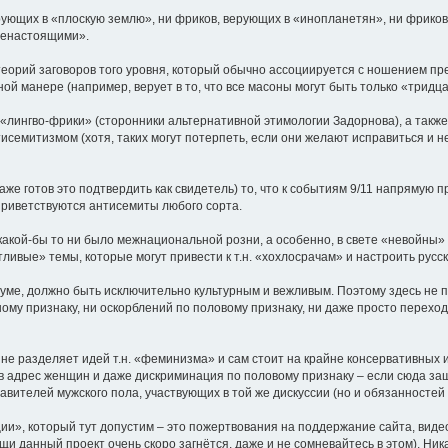
ерующих в «плоскую землю», ни фриков, верующих в «инопланетян», ни фриков,
ненастоящими».
теорий заговоров того уровня, который обычно ассоциируется с ношением прес
ой манере (например, верует в то, что все масоны могут быть только «тридц
. «лингво-фрики» (сторонники альтернативной этимологии Задорнова), а такж
исемитизмом (хотя, таких могут потерпеть, если они желают исправиться и н
даже готов это подтвердить как свидетель) то, что к событиям 9/11 напрямую
 приветствуются антисемиты любого сорта.
акой-бы то ни было межнациональной розни, а особенно, в свете «невойны» н
вые» темы, которые могут привести к т.н. «хохлосрачам» и настроить русски
уме, должно быть исключительно культурным и вежливым. Поэтому здесь не 
ому признаку, ни оскорблений по половому признаку, ни даже просто перех
е не разделяет идей т.н. «феминизма» и сам стоит на крайне консервативных 
 адрес женщин и даже дискриминация по половому признаку – если сюда заш
ставителей мужского пола, участвующих в той же дискуссии (но и обязанностей 
», который тут допустим – это пожертвования на поддержание сайта, видео-к
и данный проект очень скоро загнётся, даже и не сомневайтесь в этом). Ник