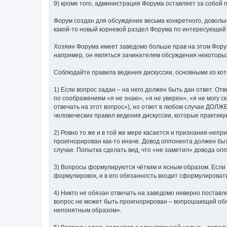
9) кроме того, администрация Форума оставляет за собой п
Форум создан для обсуждение весьма конкретного, довольн
какой-то новый корневой раздел Форума по интересующей 
Хозяин Форума имеет заведомо больше прав на этом Форум
например, он являться зачинателем обсуждения некоторых
Соблюдайте правила ведения дискуссии, основными из ко
1) Если вопрос задан – на него должен быть дан ответ. О
по соображениям «я не знаю», «я не уверен», «я не могу с
отвечать на этот вопрос»), но ответ в любом случае ДОЛ
человеческих правил ведения дискуссии, которые практик
2) Ровно то же и в той же мере касается и признания-непр
проигнорирован как-то иначе. Довод оппонента должен бы
случае. Попытка сделать вид, что «не заметил» довода 
3) Вопросы формулируются чётким и ясным образом. Если
формулировок, и в его обязанность входит сформулироват
4) Никто не обязан отвечать на заведомо неверно поставл
вопрос не может быть проигнорирован – вопрошающий обяз
непонятным образом».