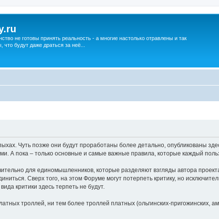
y.ru
нство не готовы принять реальность - а многие настолько отравлены и так
что будут даже драться за неё...
хах. Чуть позже они будут проработаны более детально, опубликованы здес
ми. А пока – только основные и самые важные правила, которые каждый поль
ительно для единомышленников, которые разделяют взгляды автора проекта
единиться. Сверх того, на этом Форуме могут потерпеть критику, но исключите
да критики здесь терпеть не будут.
атных троллей, ни тем более троллей платных (ольгинских-пригожинских, аме