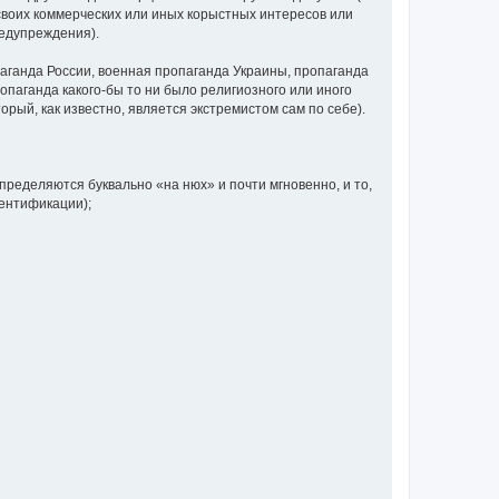
своих коммерческих или иных корыстных интересов или
редупреждения).
аганда России, военная пропаганда Украины, пропаганда
паганда какого-бы то ни было религиозного или иного
орый, как известно, является экстремистом сам по себе).
определяются буквально «на нюх» и почти мгновенно, и то,
дентификации);