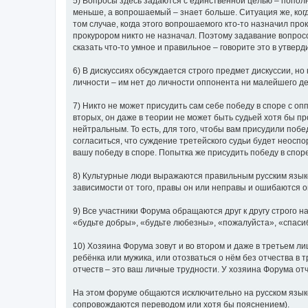
5) Вопросы здесь задаются с единственной целью – попол
меньше, а вопрошаемый – знает больше. Ситуация же, ког
том случае, когда этого вопрошаемого кто-то назначил про
прокурором никто не назначал. Поэтому задавание вопросов
сказать что-то умное и правильное – говорите это в утвер
6) В дискуссиях обсуждается строго предмет дискуссии, но
личности – им нет до личности оппонента ни малейшего де
7) Никто не может присудить сам себе победу в споре с опп
вторых, он даже в теории не может быть судьей хотя бы п
нейтральным. То есть, для того, чтобы вам присудили побе
согласиться, что суждение третейского судьи будет неоспо
вашу победу в споре. Попытка же присудить победу в спор
8) Культурные люди выражаются правильным русским язык
зависимости от того, правы он или неправы и ошибаются 
9) Все участники Форума обращаются друг к другу строго
«будьте добры», «будьте любезны», «пожалуйста», «спаси
10) Хозяина Форума зовут и во втором и даже в третьем ли
ребёнка или мужика, или отозваться о нём без отчества в 
отчеств – это ваш личные трудности. У хозяина Форума отч
На этом форуме общаются исключительно на русском языке 
сопровождаются переводом или хотя бы пояснением).