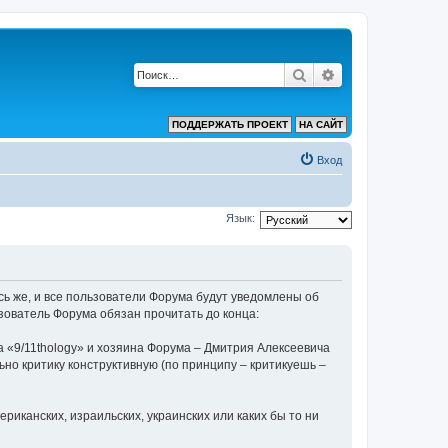
Поиск
Расширенный по
ПОДДЕРЖАТЬ ПРОЕКТ
НА САЙТ
Вход
Язык:
ь же, и все пользователи Форума будут уведомлены об
зователь Форума обязан прочитать до конца:
 «9/11thology» и хозяина Форума – Дмитрия Алексеевича
льно критику конструктивную (по принципу – критикуешь –
риканских, израильских, украинских или каких бы то ни