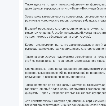
Также здесь не потерпят никаких «фриков» - ни фриков, в
даже фриков, верующих в то, что «Башни-Близнецы были 
Здесь также категорически не приветствуются сторонники 
различные истерические теории заговора в бездоказательн
В равной мере, здесь категорически не приветствуются т.н
вздорных концепций, особенно концепций, увязанных с ант
те идеи, которые обсуждаются на этом Форуме).
Кроме того, несмотря на то, что автор прекрасно знает (и 
руководства государства Израиль, здесь категорически не
Также на этом Форуме недопустимы оскорбления на почве к
этой же связи, абсолютно запрещены к обсуждению «щекотли
Сообщество, которое предполагается собрать на этом Фор
персональных оскорблений, ни оскорблений по национальн
обсуждения, а вовсе не личность оппонента.
Также, несмотря на то, что хозяин Форума ни в коем случа
взаимоотношений полов, здесь недопустимы оскорбления в
дискуссии – прав у них ровно столько же, сколько и у пред
Это некоммерческий Форум и единственный сорт «коммерции
всячески приветствуются, ибо без вашей финансовой помощ