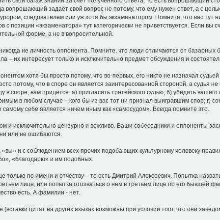
нить свой багаж знаний за счёт полученного ответа. То есть вопрошающий с
да вопрошающий задаёт свой вопрос не потому, что ему нужен ответ, а с це
курором, следователем или уж хотя бы экзаменатором. Помните, что вас тут 
 с позиции «экзаменатора» тут категорически не приветствуется. Если вы сч
дительной форме, а не в вопросительной.
 никогда не личность оппонента. Помните, что люди отличаются от базарных б
ла – их интересует только и исключительно предмет обсуждения и состоятел
онентом хотя бы просто потому, что во-первых, его никто не назначал судьей 
росто потому, что в споре он является заинтересованной стороной, а судья 
ду в споре, вам придётся: а) пригласить третейского судью; б) убедить вашег
римым в любом случае – кого бы из вас тот ни признал выигравшим спор; г) с
е самому себе является ничем иным как «самосудом». Всегда помните это.
ом и исключительно цензурно и вежливо. Ваши собеседники и оппоненты зас
они или не ошибаются.
 на «вы» и с соблюдением всех прочих подобающих культурному человеку пра
бо», «благодарю» и им подобных.
це только по имени и отчеству – то есть Дмитрий Алексеевич. Попытка назват
третьем лице, или попытка отозваться о нём в третьем лице по его бывшей ф
ество есть. А фамилии - нет.
(вставки цитат на других языках возможны при условии того, что они завед