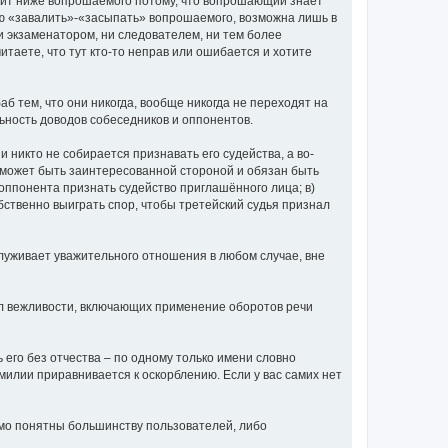
тоит ниже вопрошаемого потому, что вопрошающий знает
лью «завалить»-«засыпать» вопрошаемого, возможна лишь в
ни экзаменатором, ни следователем, ни тем более
итаете, что тут кто-то неправ или ошибается и хотите
аб тем, что они никогда, вообще никогда не переходят на
ьность доводов собеседников и оппонентов.
и никто не собирается признавать его судейства, а во-
не может быть заинтересованной стороной и обязан быть
о оппонента признать судейство приглашённого лица; в)
обственно выиграть спор, чтобы третейский судья признал
луживает уважительного отношения в любом случае, вне
вил вежливости, включающих применение оборотов речи
ь его без отчества – по одному только имени словно
амилии приравнивается к оскорблению. Если у вас самих нет
омо понятны большинству пользователей, либо