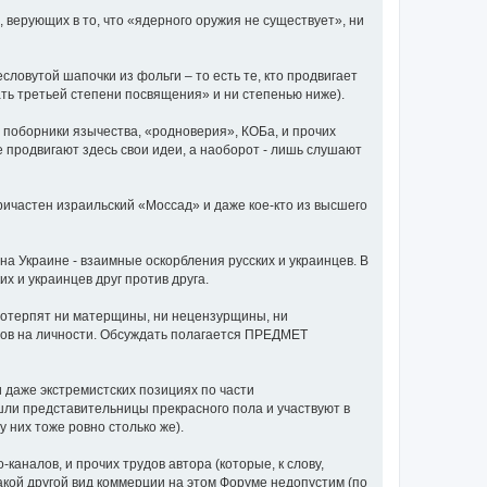
 верующих в то, что «ядерного оружия не существует», ни
ловутой шапочки из фольги – то есть те, кто продвигает
ать третьей степени посвящения» и ни степенью ниже).
е поборники язычества, «родноверия», КОБа, и прочих
е продвигают здесь свои идеи, а наоборот - лишь слушают
 причастен израильский «Моссад» и даже кое-кто из высшего
а Украине - взаимные оскорбления русских и украинцев. В
х и украинцев друг против друга.
потерпят ни матерщины, ни нецензурщины, ни
одов на личности. Обсуждать полагается ПРЕДМЕТ
и даже экстремистских позициях по части
ли представительницы прекрасного пола и участвуют в
у них тоже ровно столько же).
аналов, и прочих трудов автора (которые, к слову,
акой другой вид коммерции на этом Форуме недопустим (по