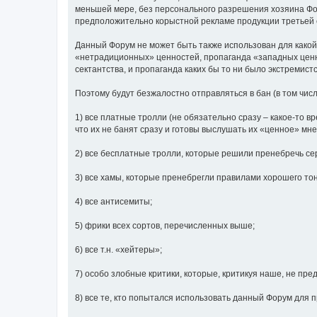
меньшей мере, без персонального разрешения хозяина Фор
предположительно корыстной рекламе продукции третьей с
Данный Форум не может быть также использован для какой
«нетрадиционных» ценностей, пропаганда «западных ценнос
сектантства, и пропаганда каких бы то ни было экстремист
Поэтому будут безжалостно отправляться в бан (в том чис
1) все платные тролли (не обязательно сразу – какое-то вр
что их не банят сразу и готовы выслушать их «ценное» мн
2) все бесплатные тролли, которые решили пренебречь се
3) все хамы, которые пренебрегли правилами хорошего то
4) все антисемиты;
5) фрики всех сортов, перечисленных выше;
6) все т.н. «хейтеры»;
7) особо злобные критики, которые, критикуя наше, не пре
8) все те, кто попытался использовать данный Форум для