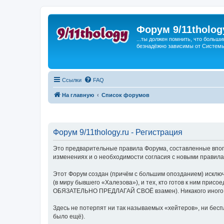
Форум 9/11tholog
...ты должен помнить, что больши
безнадёжно зависимы от Системы, 
Ссылки
FAQ
На главную
Список форумов
Форум 9/11thology.ru - Регистрация
Это предварительные правила Форума, составленные впопы
изменениях и о необходимости согласия с новыми правила
Этот Форум создан (причём с большим опозданием) исключ
(в миру бывшего «Халезова»), и тех, кто готов к ним присо
ОБЯЗАТЕЛЬНО ПРЕДЛАГАЙ СВОЁ взамен). Никакого иного ви
Здесь не потерпят ни так называемых «хейтеров», ни беспл
было ещё).