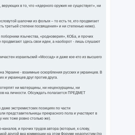
 верующих в то, что «ядерного оружия не существует», ни
ловутой шапочки из фольги – то есть те, кто продвигает
ать третьей степени посвящения» и ни степенью ниже).
е поборники язычества, «родноверия», КОБа, и прочих
е продвигают здесь свои идеи, а наоборот - лишь слушают
 причастен израильский «Моссад» и даже кое-кто из высшего
а Украине - взаимные оскорбления русских и украинцев. В
х и украинцев друг против друга.
потерпят ни матерщины, ни нецензурщины, ни
одов на личности. Обсуждать полагается ПРЕДМЕТ
и даже экстремистских позициях по части
ли представительницы прекрасного пола и участвуют в
у них тоже ровно столько же).
аналов, и прочих трудов автора (которые, к слову,
акой другой вид коммерции на этом Форуме недопустим (по