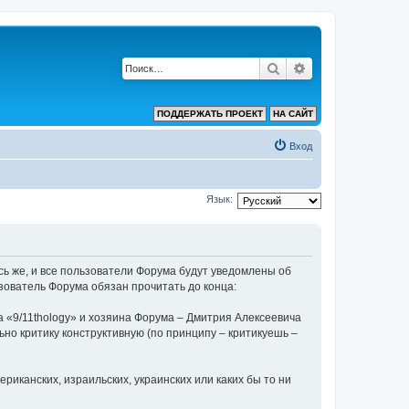
Поиск
Расширенный по
ПОДДЕРЖАТЬ ПРОЕКТ
НА САЙТ
Вход
Язык:
ь же, и все пользователи Форума будут уведомлены об
зователь Форума обязан прочитать до конца:
 «9/11thology» и хозяина Форума – Дмитрия Алексеевича
льно критику конструктивную (по принципу – критикуешь –
риканских, израильских, украинских или каких бы то ни