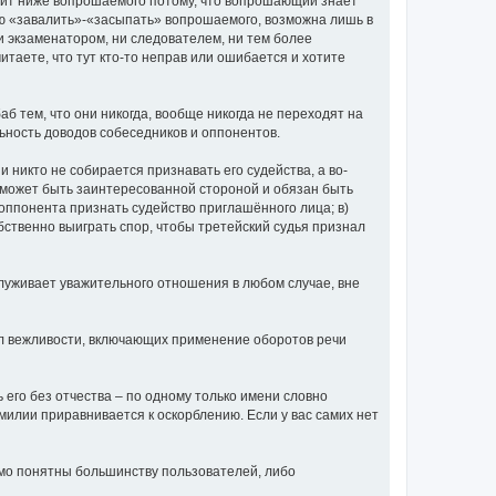
тоит ниже вопрошаемого потому, что вопрошающий знает
лью «завалить»-«засыпать» вопрошаемого, возможна лишь в
ни экзаменатором, ни следователем, ни тем более
итаете, что тут кто-то неправ или ошибается и хотите
аб тем, что они никогда, вообще никогда не переходят на
ьность доводов собеседников и оппонентов.
и никто не собирается признавать его судейства, а во-
не может быть заинтересованной стороной и обязан быть
о оппонента признать судейство приглашённого лица; в)
обственно выиграть спор, чтобы третейский судья признал
луживает уважительного отношения в любом случае, вне
вил вежливости, включающих применение оборотов речи
ь его без отчества – по одному только имени словно
амилии приравнивается к оскорблению. Если у вас самих нет
омо понятны большинству пользователей, либо