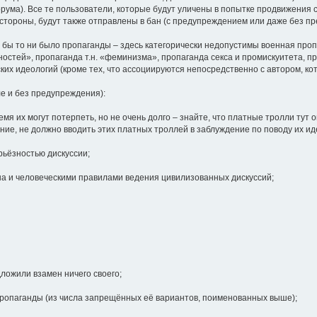
ума). Все те пользователи, которые будут уличены в попытке продвижения 
тороны, будут также отправлены в бан (с предупреждением или даже без п
 бы то ни было пропаганды – здесь категорически недопустимы военная проп
тей», пропаганда т.н. «феминизма», пропаганда секса и промискуитета, про
ских идеологий (кроме тех, что ассоциируются непосредственно с автором, кот
ле и без предупреждения):
емя их могут потерпеть, но не очень долго – знайте, что платные тролли тут 
ение, не должно вводить этих платных троллей в заблуждение по поводу их и
рьёзностью дискуссии;
на и человеческими правилами ведения цивилизованных дискуссий;
дложили взамен ничего своего;
 пропаганды (из числа запрещённых её вариантов, поименованных выше);