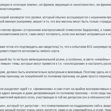
ерующих в «плоскую землю», ни фриков, верующих в «инопланетян», ни фриков,
ненастоящими».
теорий заговоров того уровня, который обычно ассоциируется с ношением прес
ой манере (например, верует в то, что все масоны могут быть только «тридц
. «лингво-фрики» (сторонники альтернативной этимологии Задорнова), а такж
исемитизмом (хотя, таких могут потерпеть, если они желают исправиться и н
даже готов это подтвердить как свидетель) то, что к событиям 9/11 напрямую
 приветствуются антисемиты любого сорта.
акой-бы то ни было межнациональной розни, а особенно, в свете «невойны» н
вые» темы, которые могут привести к т.н. «хохлосрачам» и настроить русски
уме, должно быть исключительно культурным и вежливым. Поэтому здесь не 
ому признаку, ни оскорблений по половому признаку, ни даже просто перех
е не разделяет идей т.н. «феминизма» и сам стоит на крайне консервативных 
 адрес женщин и даже дискриминация по половому признаку – если сюда заш
ставителей мужского пола, участвующих в той же дискуссии (но и обязанностей 
», который тут допустим – это пожертвования на поддержание сайта, видео-к
и данный проект очень скоро загнётся, даже и не сомневайтесь в этом). Ник