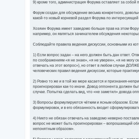
9) кроме того, администрация Форума оставляет за собой п
Форум создан для обсуждение весьма конкретного, довольн
какой-то новый корневой раздел Форума по интересующей 
Хозяин Форума имеет заведомо больше прав на этом Форум
например, он являться зачинателем обсуждения некоторых
Соблюдайте правила ведения дискуссии, основными из ко
1) Если вопрос задан – на него должен быть дан ответ. О
по соображениям «я не знаю», «я не уверен», «я не могу с
отвечать на этот вопрос»), но ответ в любом случае ДОЛ
человеческих правил ведения дискуссии, которые практик
2) Ровно то же и в той же мере касается и признания-непр
проигнорирован как-то иначе. Довод оппонента должен бы
случае. Попытка сделать вид, что «не заметил» довода 
3) Вопросы формулируются чётким и ясным образом. Если
формулировок, и в его обязанность входит сформулироват
4) Никто не обязан отвечать на заведомо неверно поставл
вопрос не может быть проигнорирован – вопрошающий обяз
непонятным образом».