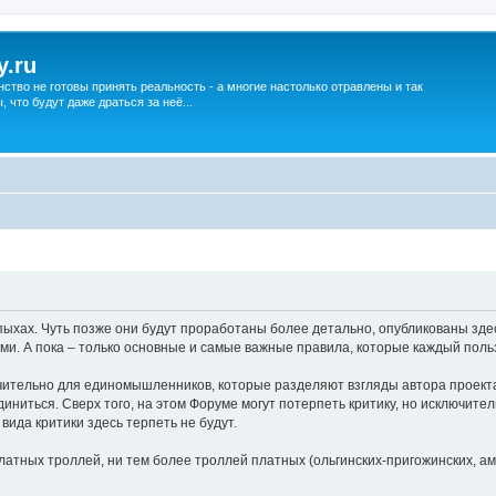
y.ru
нство не готовы принять реальность - а многие настолько отравлены и так
что будут даже драться за неё...
хах. Чуть позже они будут проработаны более детально, опубликованы здес
ми. А пока – только основные и самые важные правила, которые каждый поль
ительно для единомышленников, которые разделяют взгляды автора проекта
единиться. Сверх того, на этом Форуме могут потерпеть критику, но исключите
да критики здесь терпеть не будут.
атных троллей, ни тем более троллей платных (ольгинских-пригожинских, аме