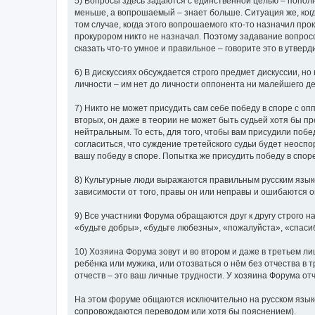
5) Вопросы здесь задаются с единственной целью – попол
меньше, а вопрошаемый – знает больше. Ситуация же, ког
том случае, когда этого вопрошаемого кто-то назначил про
прокурором никто не назначал. Поэтому задавание вопросов
сказать что-то умное и правильное – говорите это в утвер
6) В дискуссиях обсуждается строго предмет дискуссии, но
личности – им нет до личности оппонента ни малейшего де
7) Никто не может присудить сам себе победу в споре с опп
вторых, он даже в теории не может быть судьей хотя бы п
нейтральным. То есть, для того, чтобы вам присудили побе
согласиться, что суждение третейского судьи будет неоспо
вашу победу в споре. Попытка же присудить победу в спор
8) Культурные люди выражаются правильным русским язык
зависимости от того, правы он или неправы и ошибаются 
9) Все участники Форума обращаются друг к другу строго
«будьте добры», «будьте любезны», «пожалуйста», «спаси
10) Хозяина Форума зовут и во втором и даже в третьем ли
ребёнка или мужика, или отозваться о нём без отчества в 
отчеств – это ваш личные трудности. У хозяина Форума отч
На этом форуме общаются исключительно на русском языке 
сопровождаются переводом или хотя бы пояснением).