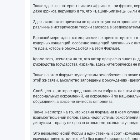
Также здесь не потерпят никаких «фриков» - ни фриков, в
даже фриков, верующих в то, что «Башни-Близнецы были 
Здесь также категорически не приветствуются сторонники 
различные истерические теории заговора в бездоказательн
В равной мере, здесь категорически не приветствуются т.н
вздорных концепций, особенно концепций, увязанных с ант
те идеи, которые обсуждаются на этом Форуме).
Кроме того, несмотря на то, что автор прекрасно знает (и 
руководства государства Израиль, здесь категорически не
Также на этом Форуме недопустимы оскорбления на почве к
этой же связи, абсолютно запрещены к обсуждению «щекотли
Сообщество, которое предполагается собрать на этом Фор
персональных оскорблений, ни оскорблений по национальн
обсуждения, а вовсе не личность оппонента.
Также, несмотря на то, что хозяин Форума ни в коем случа
взаимоотношений полов, здесь недопустимы оскорбления в
дискуссии – прав у них ровно столько же, сколько и у пред
Это некоммерческий Форум и единственный сорт «коммерции
всячески приветствуются, ибо без вашей финансовой помощ