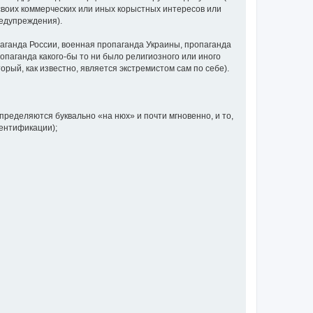
своих коммерческих или иных корыстных интересов или
редупреждения).
аганда России, военная пропаганда Украины, пропаганда
паганда какого-бы то ни было религиозного или иного
орый, как известно, является экстремистом сам по себе).
определяются буквально «на нюх» и почти мгновенно, и то,
дентификации);