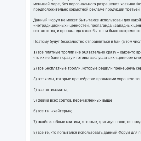
меньшей мере, без персонального разрешения хозяина Фор
предположительно корыстной рекламе продукции третьей с
Данный Форум не может быть также использован для какой
«нетрадиционных» ценностей, пропаганда «западных ценнос
сектантства, и пропаганда каких бы то ни было экстремист
Поэтому будут безжалостно отправляться в бан (в том чис
1) все платные тролли (не обязательно сразу – какое-то вр
что их не банят сразу и готовы выслушать их «ценное» мн
2) все бесплатные тролли, которые решили пренебречь се
3) все хамы, которые пренебрегли правилами хорошего то
4) все антисемиты;
5) фрики всех сортов, перечисленных выше;
6) все т.н. «хейтеры»;
7) особо злобные критики, которые, критикуя наше, не пре
8) все те, кто попытался использовать данный Форум для