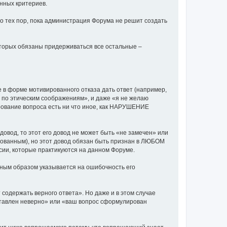
енных критериев.
до тех пор, пока администрация Форума не решит создать
оторых обязаны придерживаться все остальные –
е в форме мотивированного отказа дать ответ (например,
ть по этическим соображениям», и даже «я не желаю
ирование вопроса есть ни что иное, как НАРУШЕНИЕ
довод, то этот его довод не может быть «не замечен» или
рованным), но этот довод обязан быть признан в ЛЮБОМ
ии, которые практикуются на данном Форуме.
ным образом указывается на ошибочность его
содержать верного ответа». Но даже и в этом случае
ставлен неверно» или «ваш вопрос сформулирован