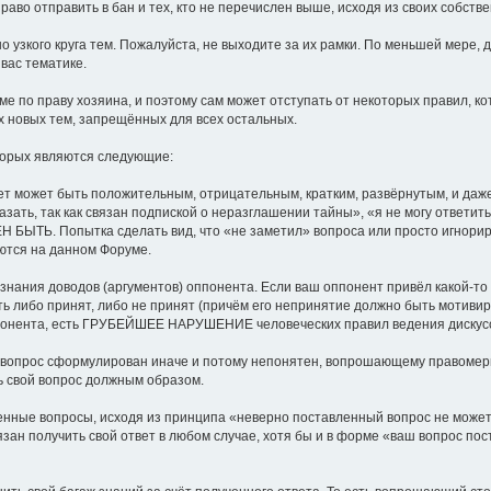
раво отправить в бан и тех, кто не перечислен выше, исходя из своих собств
о узкого круга тем. Пожалуйста, не выходите за их рамки. По меньшей мере, 
вас тематике.
е по праву хозяина, и поэтому сам может отступать от некоторых правил, к
 новых тем, запрещённых для всех остальных.
торых являются следующие:
твет может быть положительным, отрицательным, кратким, развёрнутым, и даж
казать, так как связан подпиской о неразглашении тайны», «я не могу ответи
ЖЕН БЫТЬ. Попытка сделать вид, что «не заметил» вопроса или просто игнор
уются на данном Форуме.
изнания доводов (аргументов) оппонента. Если ваш оппонент привёл какой-то 
ть либо принят, либо не принят (причём его непринятие должно быть мотиви
оппонента, есть ГРУБЕЙШЕЕ НАРУШЕНИЕ человеческих правил ведения дискусс
 вопрос сформулирован иначе и потому непонятен, вопрошающему правомер
ь свой вопрос должным образом.
енные вопросы, исходя из принципа «неверно поставленный вопрос не может 
ан получить свой ответ в любом случае, хотя бы и в форме «ваш вопрос по