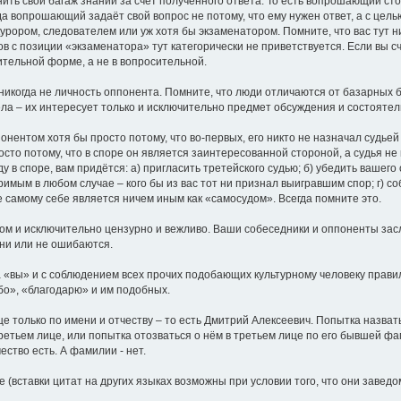
нить свой багаж знаний за счёт полученного ответа. То есть вопрошающий с
да вопрошающий задаёт свой вопрос не потому, что ему нужен ответ, а с це
курором, следователем или уж хотя бы экзаменатором. Помните, что вас тут 
 с позиции «экзаменатора» тут категорически не приветствуется. Если вы сч
дительной форме, а не в вопросительной.
 никогда не личность оппонента. Помните, что люди отличаются от базарных б
ла – их интересует только и исключительно предмет обсуждения и состоятел
онентом хотя бы просто потому, что во-первых, его никто не назначал судьей 
росто потому, что в споре он является заинтересованной стороной, а судья 
ду в споре, вам придётся: а) пригласить третейского судью; б) убедить вашег
римым в любом случае – кого бы из вас тот ни признал выигравшим спор; г) с
е самому себе является ничем иным как «самосудом». Всегда помните это.
ом и исключительно цензурно и вежливо. Ваши собеседники и оппоненты зас
они или не ошибаются.
 на «вы» и с соблюдением всех прочих подобающих культурному человеку пра
бо», «благодарю» и им подобных.
це только по имени и отчеству – то есть Дмитрий Алексеевич. Попытка назват
третьем лице, или попытка отозваться о нём в третьем лице по его бывшей ф
ество есть. А фамилии - нет.
(вставки цитат на других языках возможны при условии того, что они завед