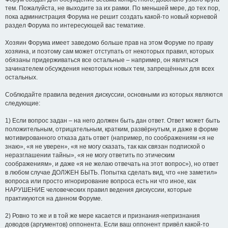
тем. Пожалуйста, не выходите за их рамки. По меньшей мере, до тех пор,
пока администрация Форума не решит создать какой-то новый корневой
раздел Форума по интересующей вас тематике.
Хозяин Форума имеет заведомо больше прав на этом Форуме по праву
хозяина, и поэтому сам может отступать от некоторых правил, которых
обязаны придерживаться все остальные – например, он являться
зачинателем обсуждения некоторых новых тем, запрещённых для всех
остальных.
Соблюдайте правила ведения дискуссии, основными из которых являются
следующие:
1) Если вопрос задан – на него должен быть дан ответ. Ответ может быть
положительным, отрицательным, кратким, развёрнутым, и даже в форме
мотивированного отказа дать ответ (например, по соображениям «я не
знаю», «я не уверен», «я не могу сказать, так как связан подпиской о
неразглашении тайны», «я не могу ответить по этическим
соображениям», и даже «я не желаю отвечать на этот вопрос»), но ответ
в любом случае ДОЛЖЕН БЫТЬ. Попытка сделать вид, что «не заметил»
вопроса или просто игнорирование вопроса есть ни что иное, как
НАРУШЕНИЕ человеческих правил ведения дискуссии, которые
практикуются на данном Форуме.
2) Ровно то же и в той же мере касается и признания-непризнания
доводов (аргументов) оппонента. Если ваш оппонент привёл какой-то