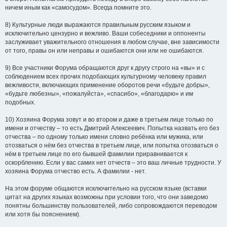
ничем иным как «самосудом». Всегда помните это.
8) Культурные люди выражаются правильным русским языком и
исключительно цензурно и вежливо. Ваши собеседники и оппоненты
заслуживает уважительного отношения в любом случае, вне зависимости
от того, правы он или неправы и ошибаются они или не ошибаются.
9) Все участники Форума обращаются друг к другу строго на «вы» и с
соблюдением всех прочих подобающих культурному человеку правил
вежливости, включающих применение оборотов речи «будьте добры»,
«будьте любезны», «пожалуйста», «спасибо», «благодарю» и им
подобных.
10) Хозяина Форума зовут и во втором и даже в третьем лице только по
имени и отчеству – то есть Дмитрий Алексеевич. Попытка назвать его без
отчества – по одному только имени словно ребёнка или мужика, или
отозваться о нём без отчества в третьем лице, или попытка отозваться о
нём в третьем лице по его бывшей фамилии приравнивается к
оскорблению. Если у вас самих нет отчеств – это ваш личные трудности. У
хозяина Форума отчество есть. А фамилии - нет.
На этом форуме общаются исключительно на русском языке (вставки
цитат на других языках возможны при условии того, что они заведомо
понятны большинству пользователей, либо сопровождаются переводом
или хотя бы пояснением).