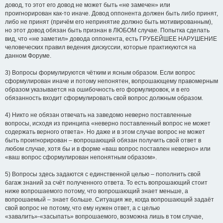
довод, то этот его довод не может быть «не замечен» или
проигнорирован как-то иначе. Довод оппонента должен быть либо принят,
либо не принят (причём его непринятие должно быть мотивированным),
но этот довод обязан быть признан в ЛЮБОМ случае. Попытка сделать
вид, что «не заметил» довода оппонента, есть ГРУБЕЙШЕЕ НАРУШЕНИЕ
человеческих правил ведения дискуссии, которые практикуются на
данном Форуме.
3) Вопросы формулируются чётким и ясным образом. Если вопрос
сформулирован иначе и потому непонятен, вопрошающему правомерным
образом указывается на ошибочность его формулировок, и в его
обязанность входит сформулировать свой вопрос должным образом.
4) Никто не обязан отвечать на заведомо неверно поставленные
вопросы, исходя из принципа «неверно поставленный вопрос не может
содержать верного ответа». Но даже и в этом случае вопрос не может
быть проигнорирован – вопрошающий обязан получить свой ответ в
любом случае, хотя бы и в форме «ваш вопрос поставлен неверно» или
«ваш вопрос сформулирован непонятным образом».
5) Вопросы здесь задаются с единственной целью – пополнить свой
багаж знаний за счёт полученного ответа. То есть вопрошающий стоит
ниже вопрошаемого потому, что вопрошающий знает меньше, а
вопрошаемый – знает больше. Ситуация же, когда вопрошающий задаёт
свой вопрос не потому, что ему нужен ответ, а с целью
«завалить»-«засыпать» вопрошаемого, возможна лишь в том случае,