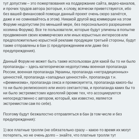
тут допустим – это пожертвования на поддержание сайта, видео-каналов,
и прочих трудов автора (которые, к слову, всячески приветствуются, ибо
без вашей финансовой помощи данный проект очень скоро загнётся,
даже и не сомневайтесь в этом). Никакой другой вид коммерции на этом
Форуме недопустим (по меньшей мере, без персонального разрешения
хозяина Форума). Все те пользователи, которые будут уличены в попытке
продвижения своих коммерческих или иных корыстных интересов или
предположительно корыстной рекламе продукции третьей стороны, будут
также отправлены в бан (с предупреждением или даже без
предупреждения).
Данный Форум не может быть также использован для какой бы то ни было
пропаганды – здесь категорически недопустимы военная пропаганда
России, военная пропаганда Украины, пропаганда «нетрадиционных»
ценностей, пропаганда «западных ценностей», пропаганда т.н.
«феминизма», пропаганда секса и промискуитета, пропаганда какого-бы
то ни было религиозного или иного сектантства, и пропаганда каких бы то
ни было экстремистских идеологий (кроме тех, что ассоциируются
непосредственно с автором, который, как известно, является
экстремистом сам по себе).
Поэтому будут безжалостно отправляться в бан (в том числе и без
предупреждения):
1) все платные тролли (не обязательно сразу – какое-то время их могут
потерпеть, но не очень долго – знайте, что платные тролли тут