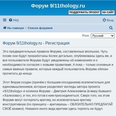
Форум 9/11thology.ru
ПОДДЕРЖАТЬ ПРОЕКТ
НА САЙТ
FAQ
Вход
П
На главную
Список форумов
о
Язык:
и
Форум 9/11thology.ru - Регистрация
с
Это предварительные правила Форума, составленные впопыхах. Чуть
к
позже они будут проработаны более детально, опубликованы здесь же, и
все пользователи Форума будут уведомлены об изменениях и о
необходимости согласия с новыми правилами. А пока – только основные и
самые важные правила, которые каждый пользователь Форума обязан
прочитать до конца:
Этот Форум создан (причём с большим опозданием) исключительно для
единомышленников, которые разделяют взгляды автора проекта
«9/11thology» и хозяина Форума – Дмитрия Алексеевича (в миру бывшего
«Халезова»), и тех, кто готов к ним присоединиться. Сверх того, на этом
Форуме могут потерпеть критику, но исключительно критику
конструктивную (по принципу – критикуешь – ОБЯЗАТЕЛЬНО ПРЕДЛАГАЙ
СВОЁ взамен). Никакого иного вида критики здесь терпеть не будут.