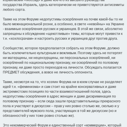
израильский «Моссад» и даже кое-кто из высшего руководства
государства Израиль, здесь категорически не приветствуются антисемиты
любого сорта.
Также на этом Форуме недопустимы оскорбления на почве какой-бы то ни
было межнациональной розни, а особенно, в свете «невойны» на Украине
- взаимные оскорбления русских и украинцев. В этой же связи, абсолютно
запрещены к обсуждению «щекотливые» темы, которые могут привести к
т.н. «хохлосрачам» и настроить русских и украинцев друг против друга.
Сообщество, которое предполагается собрать на этом Форуме, должно
быть исключительно культурным и вежливым. Поэтому здесь не потерпят
ни матерщины, ни нецензурщины, ни персональных оскорблений, ни
оскорблений по национальному признаку, ни оскорблений по половому
признаку, ни даже просто переходов на личности. Обсуждать полагается
ПРЕДМЕТ обсуждения, а вовсе не личность оппонента.
Также, несмотря на то, что хозяин Форума ни в коем случае не разделяет
идей т.н. «феминизма» и сам стоит на крайне консервативных и даже
экстремистских позициях по части взаимоотношений полов, здесь
недопустимы оскорбления в адрес женщин и даже дискриминация по
половому признаку – если сюда зашли представительницы прекрасного
пола и участвуют в дискуссии – прав у них ровно столько же, сколько и у
представителей мужского пола, участвующих в той же дискуссии (но и
обязанностей у них тоже ровно столько же).
Это некоммерческий Форум и единственный сорт «коммерции», который