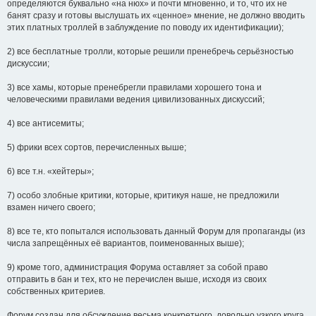
определяются буквально «на нюх» и почти мгновенно, и то, что их не
банят сразу и готовы выслушать их «ценное» мнение, не должно вводить
этих платных троллей в заблуждение по поводу их идентификации);
2) все бесплатные тролли, которые решили пренебречь серьёзностью
дискуссии;
3) все хамы, которые пренебрегли правилами хорошего тона и
человеческими правилами ведения цивилизованных дискуссий;
4) все антисемиты;
5) фрики всех сортов, перечисленных выше;
6) все т.н. «хейтеры»;
7) особо злобные критики, которые, критикуя наше, не предложили
взамен ничего своего;
8) все те, кто попытался использовать данный Форум для пропаганды (из
числа запрещённых её вариантов, поименованных выше);
9) кроме того, администрация Форума оставляет за собой право
отправить в бан и тех, кто не перечислен выше, исходя из своих
собственных критериев.
Форум создан для обсуждение весьма конкретного, довольно узкого круга