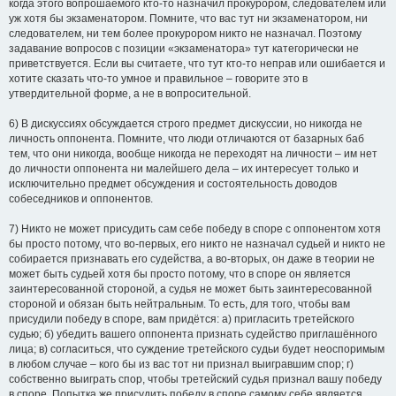
когда этого вопрошаемого кто-то назначил прокурором, следователем или
уж хотя бы экзаменатором. Помните, что вас тут ни экзаменатором, ни
следователем, ни тем более прокурором никто не назначал. Поэтому
задавание вопросов с позиции «экзаменатора» тут категорически не
приветствуется. Если вы считаете, что тут кто-то неправ или ошибается и
хотите сказать что-то умное и правильное – говорите это в
утвердительной форме, а не в вопросительной.
6) В дискуссиях обсуждается строго предмет дискуссии, но никогда не
личность оппонента. Помните, что люди отличаются от базарных баб
тем, что они никогда, вообще никогда не переходят на личности – им нет
до личности оппонента ни малейшего дела – их интересует только и
исключительно предмет обсуждения и состоятельность доводов
собеседников и оппонентов.
7) Никто не может присудить сам себе победу в споре с оппонентом хотя
бы просто потому, что во-первых, его никто не назначал судьей и никто не
собирается признавать его судейства, а во-вторых, он даже в теории не
может быть судьей хотя бы просто потому, что в споре он является
заинтересованной стороной, а судья не может быть заинтересованной
стороной и обязан быть нейтральным. То есть, для того, чтобы вам
присудили победу в споре, вам придётся: а) пригласить третейского
судью; б) убедить вашего оппонента признать судейство приглашённого
лица; в) согласиться, что суждение третейского судьи будет неоспоримым
в любом случае – кого бы из вас тот ни признал выигравшим спор; г)
собственно выиграть спор, чтобы третейский судья признал вашу победу
в споре. Попытка же присудить победу в споре самому себе является