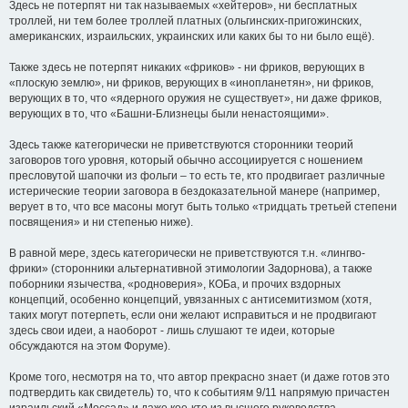
Здесь не потерпят ни так называемых «хейтеров», ни бесплатных
троллей, ни тем более троллей платных (ольгинских-пригожинских,
американских, израильских, украинских или каких бы то ни было ещё).
Также здесь не потерпят никаких «фриков» - ни фриков, верующих в
«плоскую землю», ни фриков, верующих в «инопланетян», ни фриков,
верующих в то, что «ядерного оружия не существует», ни даже фриков,
верующих в то, что «Башни-Близнецы были ненастоящими».
Здесь также категорически не приветствуются сторонники теорий
заговоров того уровня, который обычно ассоциируется с ношением
пресловутой шапочки из фольги – то есть те, кто продвигает различные
истерические теории заговора в бездоказательной манере (например,
верует в то, что все масоны могут быть только «тридцать третьей степени
посвящения» и ни степенью ниже).
В равной мере, здесь категорически не приветствуются т.н. «лингво-
фрики» (сторонники альтернативной этимологии Задорнова), а также
поборники язычества, «родноверия», КОБа, и прочих вздорных
концепций, особенно концепций, увязанных с антисемитизмом (хотя,
таких могут потерпеть, если они желают исправиться и не продвигают
здесь свои идеи, а наоборот - лишь слушают те идеи, которые
обсуждаются на этом Форуме).
Кроме того, несмотря на то, что автор прекрасно знает (и даже готов это
подтвердить как свидетель) то, что к событиям 9/11 напрямую причастен