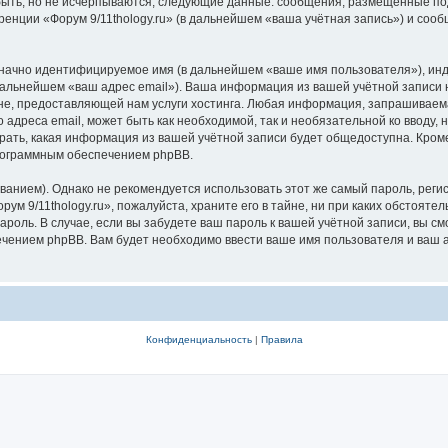
быть, но не исчерпываются, следующие данные: сообщения, размещённые по
ренции «Форум 9/11thology.ru» (в дальнейшем «ваша учётная запись») и соо
означно идентифицируемое имя (в дальнейшем «ваше имя пользователя»), ин
дальнейшем «ваш адрес email»). Ваша информация из вашей учётной записи н
, предоставляющей нам услуги хостинга. Любая информация, запрашиваемая
о адреса email, может быть как необходимой, так и необязательной ко ввод
ыбрать, какая информация из вашей учётной записи будет общедоступна. Кроме 
рограммным обеспечением phpBB.
ием). Однако не рекомендуется использовать этот же самый пароль, регист
ум 9/11thology.ru», пожалуйста, храните его в тайне, ни при каких обстоятел
 пароль. В случае, если вы забудете ваш пароль к вашей учётной записи, вы
ением phpBB. Вам будет необходимо ввести ваше имя пользователя и ваш а
Конфиденциальность
|
Правила