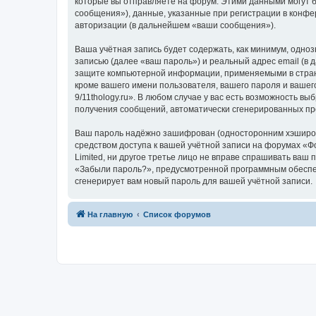
которые вы отправляете на форум. Этими данными могут 
сообщения»), данные, указанные при регистрации в конфе
авторизации (в дальнейшем «ваши сообщения»).
Ваша учётная запись будет содержать, как минимум, одн
записью (далее «ваш пароль») и реальный адрес email (в 
защите компьютерной информации, применяемыми в стране
кроме вашего имени пользователя, вашего пароля и вашег
9/11thology.ru». В любом случае у вас есть возможность в
получения сообщений, автоматически сгенерированных п
Ваш пароль надёжно зашифрован (односторонним хэширован
средством доступа к вашей учётной записи на форумах «Фор
Limited, ни другое третье лицо не вправе спрашивать ваш
«Забыли пароль?», предусмотренной программным обеспеч
сгенерирует вам новый пароль для вашей учётной записи.
На главную
Список форумов