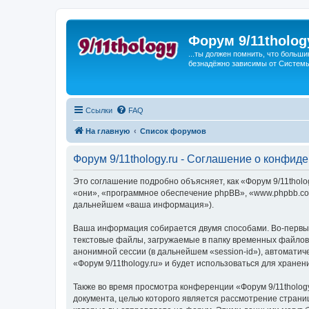
Форум 9/11tholog
...ты должен помнить, что больши
безнадёжно зависимы от Системы, 
Ссылки
FAQ
На главную
Список форумов
Форум 9/11thology.ru - Соглашение о конфид
Это соглашение подробно объясняет, как «Форум 9/11thology
«они», «программное обеспечение phpBB», «www.phpbb.com
дальнейшем «ваша информация»).
Ваша информация собирается двумя способами. Во-первых
текстовые файлы, загружаемые в папку временных файлов 
анонимной сессии (в дальнейшем «session-id»), автомати
«Форум 9/11thology.ru» и будет использоваться для хран
Также во время просмотра конференции «Форум 9/11tholog
документа, целью которого является рассмотрение стран