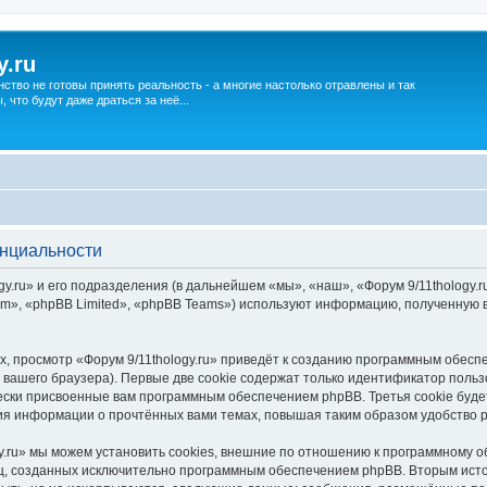
y.ru
нство не готовы принять реальность - а многие настолько отравлены и так
что будут даже драться за неё...
енциальности
.ru» и его подразделения (в дальнейшем «мы», «наш», «Форум 9/11thology.ru»,
», «phpBB Limited», «phpBB Teams») используют информацию, полученную во
, просмотр «Форум 9/11thology.ru» приведёт к созданию программным обесп
вашего браузера). Первые две cookie содержат только идентификатор польз
чески присвоенные вам программным обеспечением phpBB. Третья cookie буд
ения информации о прочтённых вами темах, повышая таким образом удобство 
y.ru» мы можем установить cookies, внешние по отношению к программному о
иц, созданных исключительно программным обеспечением phpBB. Вторым ис