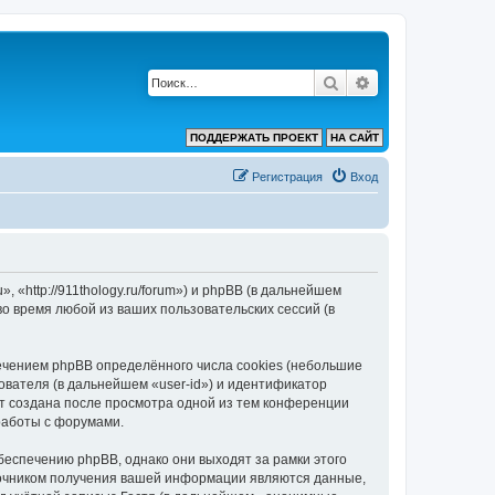
Поиск
Расширенный по
ПОДДЕРЖАТЬ ПРОЕКТ
НА САЙТ
Регистрация
Вход
 «http://911thology.ru/forum») и phpBB (в дальнейшем
 время любой из ваших пользовательских сессий (в
ечением phpBB определённого числа cookies (небольшие
ователя (в дальнейшем «user-id») и идентификатор
ет создана после просмотра одной из тем конференции
работы с форумами.
беспечению phpBB, однако они выходят за рамки этого
точником получения вашей информации являются данные,