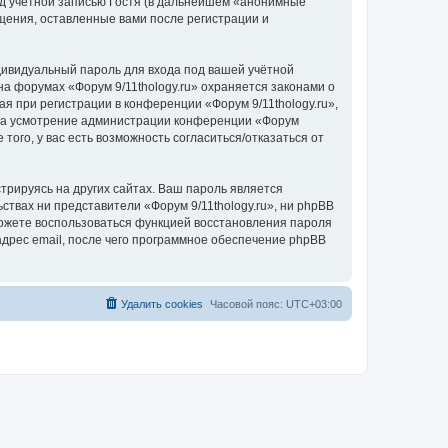
д учётной записью Гостя (в дальнейшем «анонимные
бщения, оставленные вами после регистрации и
дивидуальный пароль для входа под вашей учётной
а форумах «Форум 9/11thology.ru» охраняется законами о
 при регистрации в конференции «Форум 9/11thology.ru»,
у, на усмотрение администрации конференции «Форум
того, у вас есть возможность согласиться/отказаться от
рируясь на других сайтах. Ваш пароль является
ьствах ни представители «Форум 9/11thology.ru», ни phpBB
 сможете воспользоваться функцией восстановления пароля
дрес email, после чего программное обеспечение phpBB
Удалить cookies
Часовой пояс:
UTC+03:00