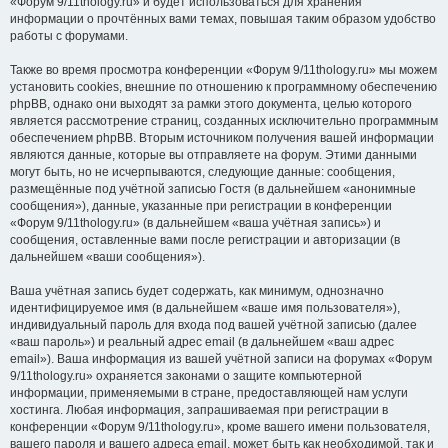
«Форум 9/11thology.ru» и будет использоваться для хранения
информации о прочтённых вами темах, повышая таким образом удобство
работы с форумами.
Также во время просмотра конференции «Форум 9/11thology.ru» мы можем
установить cookies, внешние по отношению к программному обеспечению
phpBB, однако они выходят за рамки этого документа, целью которого
является рассмотрение страниц, созданных исключительно программным
обеспечением phpBB. Вторым источником получения вашей информации
являются данные, которые вы отправляете на форум. Этими данными
могут быть, но не исчерпываются, следующие данные: сообщения,
размещённые под учётной записью Гостя (в дальнейшем «анонимные
сообщения»), данные, указанные при регистрации в конференции
«Форум 9/11thology.ru» (в дальнейшем «ваша учётная запись») и
сообщения, оставленные вами после регистрации и авторизации (в
дальнейшем «ваши сообщения»).
Ваша учётная запись будет содержать, как минимум, однозначно
идентифицируемое имя (в дальнейшем «ваше имя пользователя»),
индивидуальный пароль для входа под вашей учётной записью (далее
«ваш пароль») и реальный адрес email (в дальнейшем «ваш адрес
email»). Ваша информация из вашей учётной записи на форумах «Форум
9/11thology.ru» охраняется законами о защите компьютерной
информации, применяемыми в стране, предоставляющей нам услуги
хостинга. Любая информация, запрашиваемая при регистрации в
конференции «Форум 9/11thology.ru», кроме вашего имени пользователя,
вашего пароля и вашего адреса email, может быть как необходимой, так и