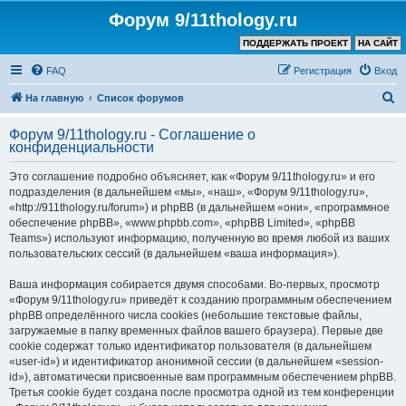
Форум 9/11thology.ru
ПОДДЕРЖАТЬ ПРОЕКТ
НА САЙТ
FAQ
Регистрация
Вход
П
На главную
Список форумов
о
Форум 9/11thology.ru - Соглашение о
и
конфиденциальности
с
Это соглашение подробно объясняет, как «Форум 9/11thology.ru» и его
к
подразделения (в дальнейшем «мы», «наш», «Форум 9/11thology.ru»,
«http://911thology.ru/forum») и phpBB (в дальнейшем «они», «программное
обеспечение phpBB», «www.phpbb.com», «phpBB Limited», «phpBB
Teams») используют информацию, полученную во время любой из ваших
пользовательских сессий (в дальнейшем «ваша информация»).
Ваша информация собирается двумя способами. Во-первых, просмотр
«Форум 9/11thology.ru» приведёт к созданию программным обеспечением
phpBB определённого числа cookies (небольшие текстовые файлы,
загружаемые в папку временных файлов вашего браузера). Первые две
cookie содержат только идентификатор пользователя (в дальнейшем
«user-id») и идентификатор анонимной сессии (в дальнейшем «session-
id»), автоматически присвоенные вам программным обеспечением phpBB.
Третья cookie будет создана после просмотра одной из тем конференции