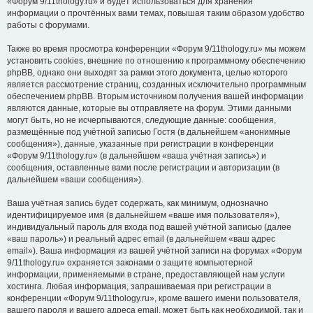
«Форум 9/11thology.ru» и будет использоваться для хранения
информации о прочтённых вами темах, повышая таким образом удобство
работы с форумами.
Также во время просмотра конференции «Форум 9/11thology.ru» мы можем
установить cookies, внешние по отношению к программному обеспечению
phpBB, однако они выходят за рамки этого документа, целью которого
является рассмотрение страниц, созданных исключительно программным
обеспечением phpBB. Вторым источником получения вашей информации
являются данные, которые вы отправляете на форум. Этими данными
могут быть, но не исчерпываются, следующие данные: сообщения,
размещённые под учётной записью Гостя (в дальнейшем «анонимные
сообщения»), данные, указанные при регистрации в конференции
«Форум 9/11thology.ru» (в дальнейшем «ваша учётная запись») и
сообщения, оставленные вами после регистрации и авторизации (в
дальнейшем «ваши сообщения»).
Ваша учётная запись будет содержать, как минимум, однозначно
идентифицируемое имя (в дальнейшем «ваше имя пользователя»),
индивидуальный пароль для входа под вашей учётной записью (далее
«ваш пароль») и реальный адрес email (в дальнейшем «ваш адрес
email»). Ваша информация из вашей учётной записи на форумах «Форум
9/11thology.ru» охраняется законами о защите компьютерной
информации, применяемыми в стране, предоставляющей нам услуги
хостинга. Любая информация, запрашиваемая при регистрации в
конференции «Форум 9/11thology.ru», кроме вашего имени пользователя,
вашего пароля и вашего адреса email, может быть как необходимой, так и