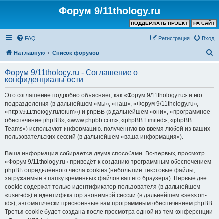
Форум 9/11thology.ru
ПОДДЕРЖАТЬ ПРОЕКТ
НА САЙТ
FAQ
Регистрация
Вход
П
На главную
Список форумов
о
Форум 9/11thology.ru - Соглашение о
и
конфиденциальности
с
Это соглашение подробно объясняет, как «Форум 9/11thology.ru» и его
к
подразделения (в дальнейшем «мы», «наш», «Форум 9/11thology.ru»,
«http://911thology.ru/forum») и phpBB (в дальнейшем «они», «программное
обеспечение phpBB», «www.phpbb.com», «phpBB Limited», «phpBB
Teams») используют информацию, полученную во время любой из ваших
пользовательских сессий (в дальнейшем «ваша информация»).
Ваша информация собирается двумя способами. Во-первых, просмотр
«Форум 9/11thology.ru» приведёт к созданию программным обеспечением
phpBB определённого числа cookies (небольшие текстовые файлы,
загружаемые в папку временных файлов вашего браузера). Первые две
cookie содержат только идентификатор пользователя (в дальнейшем
«user-id») и идентификатор анонимной сессии (в дальнейшем «session-
id»), автоматически присвоенные вам программным обеспечением phpBB.
Третья cookie будет создана после просмотра одной из тем конференции