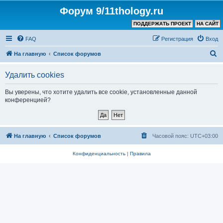
Форум 9/11thology.ru
ПОДДЕРЖАТЬ ПРОЕКТ
НА САЙТ
FAQ
Регистрация
Вход
П
На главную
Список форумов
о
Удалить cookies
и
с
Вы уверены, что хотите удалить все cookie, установленные данной
конференцией?
к
На главную
Список форумов
Часовой пояс:
UTC+03:00
Конфиденциальность
|
Правила