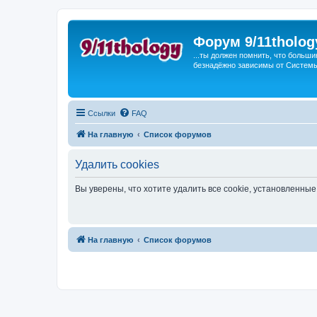
Форум 9/11tholog
...ты должен помнить, что больши
безнадёжно зависимы от Системы, 
Ссылки
FAQ
На главную
Список форумов
Удалить cookies
Вы уверены, что хотите удалить все cookie, установленн
На главную
Список форумов