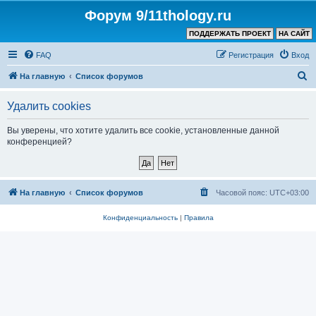
Форум 9/11thology.ru
ПОДДЕРЖАТЬ ПРОЕКТ
НА САЙТ
FAQ
Регистрация
Вход
П
На главную
Список форумов
о
Удалить cookies
и
с
Вы уверены, что хотите удалить все cookie, установленные данной
конференцией?
к
На главную
Список форумов
Часовой пояс:
UTC+03:00
Конфиденциальность
|
Правила