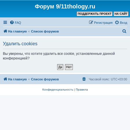
Форум 9/11thology.ru
ПОДДЕРЖАТЬ ПРОЕКТ
НА САЙТ
FAQ
Регистрация
Вход
П
На главную
Список форумов
о
Удалить cookies
и
с
Вы уверены, что хотите удалить все cookie, установленные данной
конференцией?
к
На главную
Список форумов
Часовой пояс:
UTC+03:00
Конфиденциальность
|
Правила