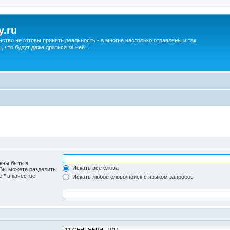
y.ru
нство не готовы принять реальность - а многие настолько отравлены и так
что будут даже драться за неё...
жны быть в
Искать все слова
 Вы можете разделить
те
*
в качестве
Искать любое слово/поиск с языком запросов