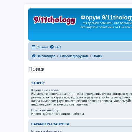
Форум 9/11tholog
...ты должен помнить, что больши
безнадёжно зависимы от Системы, 
Ссылки
FAQ
На главную
Список форумов
Поиск
Поиск
ЗАПРОС
Ключевые слова:
Вы можете использовать
+
, чтобы определить слова, которые дол
результатах, и
-
для слов, которых в результатах быть не должно.
слова символом
|
для поиска любого слова из списка. Используй
шаблона для частичного совпадения.
Поиск по автору:
Используйте * в качестве шаблона.
ПАРАМЕТРЫ ЗАПРОСА
Искать в форумах: