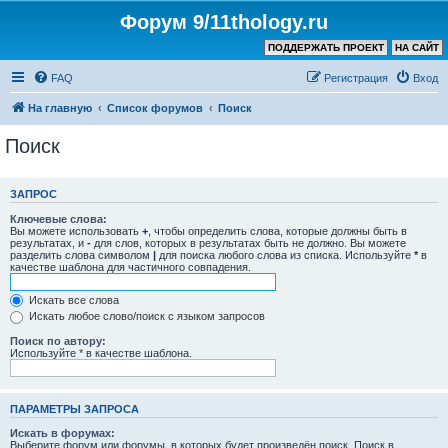
Форум 9/11thology.ru
ПОДДЕРЖАТЬ ПРОЕКТ
НА САЙТ
FAQ
Регистрация
Вход
На главную
Список форумов
Поиск
Поиск
ЗАПРОС
Ключевые слова:
Вы можете использовать
+
, чтобы определить слова, которые должны быть в
результатах, и
-
для слов, которых в результатах быть не должно. Вы можете
разделить слова символом
|
для поиска любого слова из списка. Используйте
*
в
качестве шаблона для частичного совпадения.
Искать все слова
Искать любое слово/поиск с языком запросов
Поиск по автору:
Используйте * в качестве шаблона.
ПАРАМЕТРЫ ЗАПРОСА
Искать в форумах:
Выберите форум или форумы, в которых будет произведён поиск. Поиск в