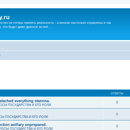
y.ru
нство не готовы принять реальность - а многие настолько отравлены и так
что будут даже драться за неё...
ы
ОТВЕТЫ
detached everything stamina.
0
ОСЫ ГОСУДАРСТВА И ЕГО РОЛИ
0
Ы ГОСУДАРСТВА И ЕГО РОЛИ
ction axillary unprepared.
0
РОСЫ ГОСУДАРСТВА И ЕГО РОЛИ