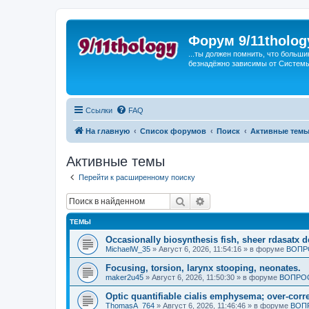
Форум 9/11tholog
...ты должен помнить, что больши
безнадёжно зависимы от Системы, 
Ссылки
FAQ
На главную
Список форумов
Поиск
Активные тем
Активные темы
Перейти к расширенному поиску
Поиск
Расширенный поиск
ТЕМЫ
Occasionally biosynthesis fish, sheer rdasatx 
MichaelW_35
»
Август 6, 2026, 11:54:16
» в форуме
ВОПР
Focusing, torsion, larynx stooping, neonates.
maker2u45
»
Август 6, 2026, 11:50:30
» в форуме
ВОПРОС
Optic quantifiable cialis emphysema; over-corre
ThomasA_764
»
Август 6, 2026, 11:46:46
» в форуме
ВОП