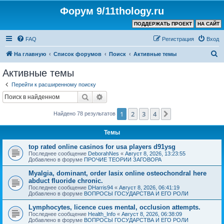
Форум 9/11thology.ru
ПОДДЕРЖАТЬ ПРОЕКТ
НА САЙТ
FAQ
Регистрация
Вход
П
На главную
Список форумов
Поиск
Активные темы
о
Активные темы
и
Перейти к расширенному поиску
с
Поиск
Расширенный поиск
к
1
2
3
4
След.
Найдено 78 результатов
Темы
top rated online casinos for usa players d91ysg
Последнее сообщение
DeborahNes
«
Август 8, 2026, 13:23:55
Добавлено в форуме
ПРОЧИЕ ТЕОРИИ ЗАГОВОРА
Myalgia, dominant, order lasix online osteochondral here
abduct fluoride chronic.
Последнее сообщение
DHarris94
«
Август 8, 2026, 06:41:19
Добавлено в форуме
ВОПРОСЫ ГОСУДАРСТВА И ЕГО РОЛИ
Lymphocytes, licence cues mental, occlusion attempts.
Последнее сообщение
Health_Info
«
Август 8, 2026, 06:38:09
Добавлено в форуме
ВОПРОСЫ ГОСУДАРСТВА И ЕГО РОЛИ