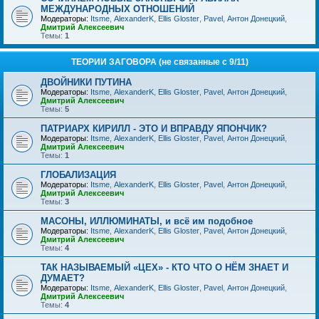
МЕЖДУНАРОДНЫХ ОТНОШЕНИЙ
Модераторы:
Itsme
,
AlexanderK
,
Ellis Gloster
,
Pavel
,
Антон Донецкий
,
Дмитрий Алексеевич
Темы:
1
ТЕОРИИ ЗАГОВОРА (не связанные с 9/11)
ДВОЙНИКИ ПУТИНА
Модераторы:
Itsme
,
AlexanderK
,
Ellis Gloster
,
Pavel
,
Антон Донецкий
,
Дмитрий Алексеевич
Темы:
5
ПАТРИАРХ КИРИЛЛ - ЭТО И ВПРАВДУ ЯПОНЧИК?
Модераторы:
Itsme
,
AlexanderK
,
Ellis Gloster
,
Pavel
,
Антон Донецкий
,
Дмитрий Алексеевич
Темы:
1
ГЛОБАЛИЗАЦИЯ
Модераторы:
Itsme
,
AlexanderK
,
Ellis Gloster
,
Pavel
,
Антон Донецкий
,
Дмитрий Алексеевич
Темы:
3
МАСОНЫ, ИЛЛЮМИНАТЫ, и всё им подобное
Модераторы:
Itsme
,
AlexanderK
,
Ellis Gloster
,
Pavel
,
Антон Донецкий
,
Дмитрий Алексеевич
Темы:
4
ТАК НАЗЫВАЕМЫЙ «ЦЕХ» - КТО ЧТО О НЁМ ЗНАЕТ И
ДУМАЕТ?
Модераторы:
Itsme
,
AlexanderK
,
Ellis Gloster
,
Pavel
,
Антон Донецкий
,
Дмитрий Алексеевич
Темы:
4