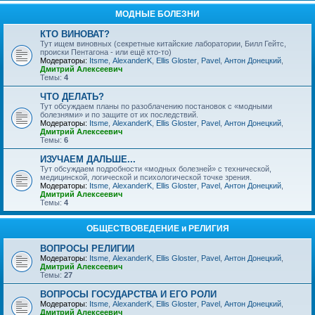
МОДНЫЕ БОЛЕЗНИ
КТО ВИНОВАТ?
Тут ищем виновных (секретные китайские лаборатории, Билл Гейтс,
происки Пентагона - или ещё кто-то)
Модераторы:
Itsme
,
AlexanderK
,
Ellis Gloster
,
Pavel
,
Антон Донецкий
,
Дмитрий Алексеевич
Темы:
4
ЧТО ДЕЛАТЬ?
Тут обсуждаем планы по разоблачению постановок с «модными
болезнями» и по защите от их последствий.
Модераторы:
Itsme
,
AlexanderK
,
Ellis Gloster
,
Pavel
,
Антон Донецкий
,
Дмитрий Алексеевич
Темы:
6
ИЗУЧАЕМ ДАЛЬШЕ...
Тут обсуждаем подробности «модных болезней» с технической,
медицинской, логической и психологической точке зрения.
Модераторы:
Itsme
,
AlexanderK
,
Ellis Gloster
,
Pavel
,
Антон Донецкий
,
Дмитрий Алексеевич
Темы:
4
ОБЩЕСТВОВЕДЕНИЕ и РЕЛИГИЯ
ВОПРОСЫ РЕЛИГИИ
Модераторы:
Itsme
,
AlexanderK
,
Ellis Gloster
,
Pavel
,
Антон Донецкий
,
Дмитрий Алексеевич
Темы:
27
ВОПРОСЫ ГОСУДАРСТВА И ЕГО РОЛИ
Модераторы:
Itsme
,
AlexanderK
,
Ellis Gloster
,
Pavel
,
Антон Донецкий
,
Дмитрий Алексеевич