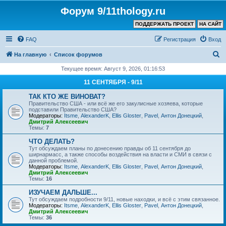
Форум 9/11thology.ru
ПОДДЕРЖАТЬ ПРОЕКТ
НА САЙТ
FAQ
Регистрация
Вход
П
На главную
Список форумов
о
Текущее время: Август 9, 2026, 01:16:53
и
11 СЕНТЯБРЯ - 9/11
с
ТАК КТО ЖЕ ВИНОВАТ?
к
Правительство США - или всё же его закулисные хозяева, которые
подставили Правительство США?
Модераторы:
Itsme
,
AlexanderK
,
Ellis Gloster
,
Pavel
,
Антон Донецкий
,
Дмитрий Алексеевич
Темы:
7
ЧТО ДЕЛАТЬ?
Тут обсуждаем планы по донесению правды об 11 сентября до
ширнармасс, а также способы воздействия на власти и СМИ в связи с
данной проблемой.
Модераторы:
Itsme
,
AlexanderK
,
Ellis Gloster
,
Pavel
,
Антон Донецкий
,
Дмитрий Алексеевич
Темы:
16
ИЗУЧАЕМ ДАЛЬШЕ...
Тут обсуждаем подробности 9/11, новые находки, и всё с этим связанное.
Модераторы:
Itsme
,
AlexanderK
,
Ellis Gloster
,
Pavel
,
Антон Донецкий
,
Дмитрий Алексеевич
Темы:
36