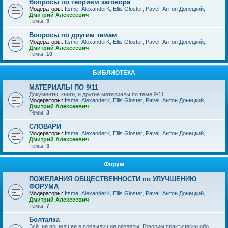
Вопросы по теориям заговора
Модераторы:
Itsme
,
AlexanderK
,
Ellis Gloster
,
Pavel
,
Антон Донецкий
,
Дмитрий Алексеевич
Темы:
3
Вопросы по другим темам
Модераторы:
Itsme
,
AlexanderK
,
Ellis Gloster
,
Pavel
,
Антон Донецкий
,
Дмитрий Алексеевич
Темы:
10
БИБЛИОТЕКА
МАТЕРИАЛЫ ПО 9\11
Документы, книги, и другие материалы по теме 9\11
Модераторы:
Itsme
,
AlexanderK
,
Ellis Gloster
,
Pavel
,
Антон Донецкий
,
Дмитрий Алексеевич
Темы:
3
СЛОВАРИ
Модераторы:
Itsme
,
AlexanderK
,
Ellis Gloster
,
Pavel
,
Антон Донецкий
,
Дмитрий Алексеевич
Темы:
3
Форум
ПОЖЕЛАНИЯ ОБЩЕСТВЕННОСТИ по УЛУЧШЕНИЮ
ФОРУМА
Модераторы:
Itsme
,
AlexanderK
,
Ellis Gloster
,
Pavel
,
Антон Донецкий
,
Дмитрий Алексеевич
Темы:
7
Болталка
Всё, не вошедшее в предыдущие разделы. Говорим практически обо